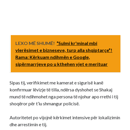
LEXO MË SHUMË!
“Sulmi kr'minal mbi
vlerësimet e bizneseve, turp alla shqiptarçe”!
Rama: Kërkuam ndihmën e Google,
sipërmarrjeve po u kthehen yjet e merituar
Sipas tij, verifikimet me kamerat e sigurisë kanë
konfirmuar lëvizje të tilla, ndërsa dyshohet se Shakaj
mund të ndihmohet nga persona të njohur apo rrethi i tij
shoqëror për t’iu shmangur policisë.
Autoritetet po vijojnë kërkimet intensive për lokalizimin
dhe arrestimin e tij.