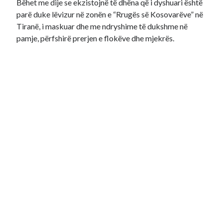
Bëhet me dije se ekzistojnë të dhëna që i dyshuari është
parë duke lëvizur në zonën e “Rrugës së Kosovarëve” në
Tiranë, i maskuar dhe me ndryshime të dukshme në
pamje, përfshirë prerjen e flokëve dhe mjekrës.