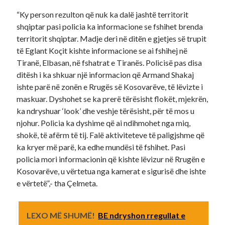
“Ky person rezulton që nuk ka dalë jashtë territorit
shqiptar pasi policia ka informacione se fshihet brenda
territorit shqiptar. Madje deri në ditën e gjetjes së trupit
të Eglant Koçit kishte informacione se ai fshihej në
Tiranë, Elbasan, në fshatrat e Tiranës. Policisë pas disa
ditësh i ka shkuar një informacion që Armand Shakaj
ishte parë në zonën e Rrugës së Kosovarëve, të lëvizte i
maskuar. Dyshohet se ka prerë tërësisht flokët, mjekrën,
ka ndryshuar ‘look’ dhe veshje tërësisht, për të mos u
njohur. Policia ka dyshime që ai ndihmohet nga miq,
shokë, të afërm të tij. Falë aktiviteteve të paligjshme që
ka kryer më parë, ka edhe mundësi të fshihet. Pasi
policia mori informacionin që kishte lëvizur në Rrugën e
Kosovarëve, u vërtetua nga kamerat e sigurisë dhe ishte
e vërtetë”,- tha Çelmeta.
LEXO MË SHUMË!
BE ndryshon rregullat e