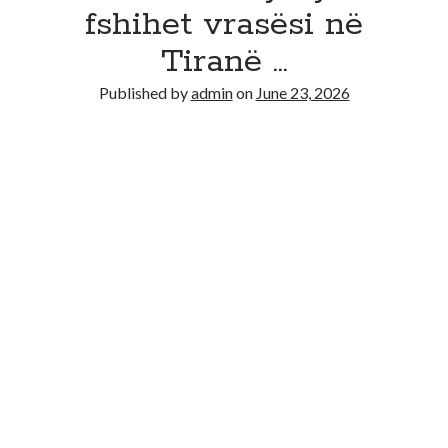
Recent Comments
fshihet vrasësi në
No comments to show.
Tiranë …
Published by
admin
on
June 23, 2026