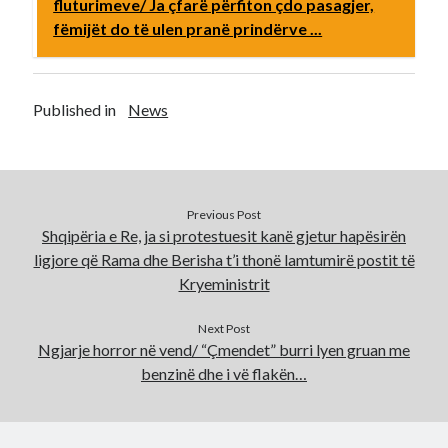
fluturimeve/ Ja çfarë përfiton çdo pasagjer,
fëmijët do të ulen pranë prindërve ...
Published in
News
Previous Post
Shqipëria e Re, ja si protestuesit kanë gjetur hapësirën
ligjore që Rama dhe Berisha t’i thonë lamtumirë postit të
Kryeministrit
Next Post
Ngjarje horror në vend/ “Çmendet” burri lyen gruan me
benzinë dhe i vë flakën…