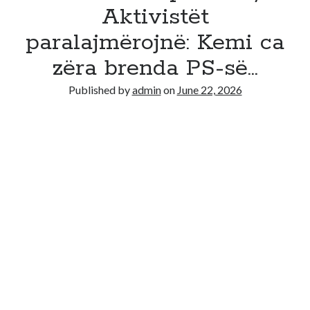
Aktivistët
Recent Comments
paralajmërojnë: Kemi ca
No comments to show.
zëra brenda PS-së…
Published by
admin
on
June 22, 2026