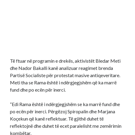
Të ftuar në programin e drekës, aktivistët Bledar Meti
dhe Nador Bakalli kanë analizuar reagimet brenda
Partisë Socialiste për protestat masive antiqeveritare.
Meti tha se Rama është i ndërgjegjshëm që ka marrë
fund dhe po ecën për inerci.
“Edi Rama është i ndërgjegjshëm se ka marrë fund dhe
po ecën për inerci. Përgëzoj Spiropalin dhe Marjana
Koçekun që kanë reflektuar. Të gjithë duhet të
reflektojnë dhe duhet të ecet paralelisht me zemërimin
kombëtar.