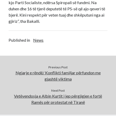
kjo Parti Socialiste, ndërsa Spiropali së fundmi. Na
duhen dhe 16 të tjerë deputetë të PS-së që ajo qeveri të
bjerë. Kini respekt për veten tuaj dhe shkëputuni nga ai
gjiriz”, tha Bakalli.
Published in
News
Previous Post
Ngjarje e rëndë/ Konflikti familjar përfundon me
gjashtë viktima
Next Post
Vetëvendosja e Albin Kurtit i jep përgjigjen e fortë
Ramës për protestat në Tiranë