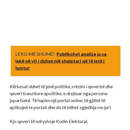
LEXO MË SHUMË!
Publikohet analiza ja sa
lekë në vit i duhen një shqiptari që të jetë i
lumtur
Kërkesat duhet të jenë politike, rrëzim i qeverisë dhe
qeveri tranzitore apolitike, e drejtuar nga persona
jopartiakë. Të hapim një portal online, të gjithë të
aplikojnë te portali dhe do të bëhet zgjedhja me juri.
Kjo qeveri të ndryshoje Kodin Elektoral.