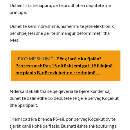
Duhen lista të hapura, që të prodhohen deputetë me
principe.
Duhet të kemi ndryshime, numërimi të jetë elektronik
për shpejtësi dhe për të shmangur deformimet”, tha
Meti.
LEXO MË SHUMË!
Për çfarë e ka fjalën?
Protestuesi: Pas 15 ditësh jemi gati të fillojmë
me planin B, nëse duhet do rrethojmë ...
Ndërsa Bakalli tha se që qeveria të bjerë kundër saj
duhet të dalin edhe 16 deputetë të tjerë përveç Koçekut
dhe Spiropalit.
“Kemi ca zëra brenda PS-së, por përveç Koçekut dy të
tjerët kanë kohë që flasin. Bushati është shkëputur nga