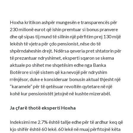
Hoxha kritikon ashpër mungesën e transparencës për
230 milionë eurot që ishin premtuar si bonus pranvere
dhe që sipas tij mund të sillnin një përfitim prej 130 mijë
lekësh të vjetra për çdo pensionist, nëse do të
shpërndaheshin drejt. Ndërsa qeveria pret shtatorin për
të prezantuar ndryshimet, eksperti sqaron se skema
aktuale po shihet me shqetësim edhe nga Banka
Botërore si një sistem që ka nevojë për ndryshim
rrënjësor, duke e konsideruar bonusin aktual thjesht një
“karamele” për të qetësuar revoltën qytetare në një
kohë kur pensionistët jetojnë në kushte mizerabël.
Ja çfarë thotë eksperti Hoxha
Indeksimi me 2.7% është tallje edhe për të ardhur keq që
kjo shifër është 60 lekë. 60 lekë në muaj përfitojnë këta