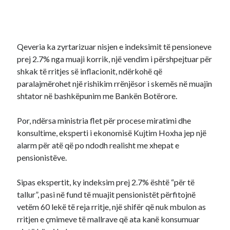
Qeveria ka zyrtarizuar nisjen e indeksimit të pensioneve
prej 2.7% nga muaji korrik, një vendim i përshpejtuar për
shkak të rritjes së inflacionit, ndërkohë që
paralajmërohet një rishikim rrënjësor i skemës në muajin
shtator në bashkëpunim me Bankën Botërore.
Por, ndërsa ministria flet për procese miratimi dhe
konsultime, eksperti i ekonomisë Kujtim Hoxha jep një
alarm për atë që po ndodh realisht me xhepat e
pensionistëve.
Sipas ekspertit, ky indeksim prej 2.7% është “për të
tallur”, pasi në fund të muajit pensionistët përfitojnë
vetëm 60 lekë të reja rritje, një shifër që nuk mbulon as
rritjen e çmimeve të mallrave që ata kanë konsumuar