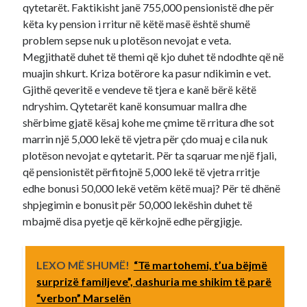
qytetarët. Faktikisht janë 755,000 pensionistë dhe për
këta ky pension i rritur në këtë masë është shumë
problem sepse nuk u plotëson nevojat e veta.
Megjithatë duhet të themi që kjo duhet të ndodhte që në
muajin shkurt. Kriza botërore ka pasur ndikimin e vet.
Gjithë qeveritë e vendeve të tjera e kanë bërë këtë
ndryshim. Qytetarët kanë konsumuar mallra dhe
shërbime gjatë kësaj kohe me çmime të rritura dhe sot
marrin një 5,000 lekë të vjetra për çdo muaj e cila nuk
plotëson nevojat e qytetarit. Për ta sqaruar me një fjali,
që pensionistët përfitojnë 5,000 lekë të vjetra rritje
edhe bonusi 50,000 lekë vetëm këtë muaj? Për të dhënë
shpjegimin e bonusit për 50,000 lekëshin duhet të
mbajmë disa pyetje që kërkojnë edhe përgjigje.
LEXO MË SHUMË!
“Të martohemi, t’ua bëjmë
surprizë familjeve”, dashuria me shikim të parë
“verbon” Marselën