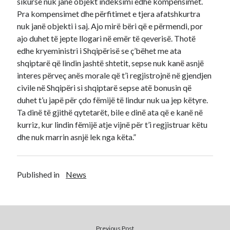
sikurse nuk janë objekt indeksimi edhe kompensimet.
Pra kompensimet dhe përfitimet e tjera afatshkurtra
nuk janë objekti i saj. Ajo mirë bëri që e përmendi, por
ajo duhet të jepte llogari në emër të qeverisë. Thotë
edhe kryeministri i Shqipërisë se ç’bëhet me ata
shqiptarë që lindin jashtë shtetit, sepse nuk kanë asnjë
interes përveç anës morale që t’i regjistrojnë në gjendjen
civile në Shqipëri si shqiptarë sepse atë bonusin që
duhet t’u japë për çdo fëmijë të lindur nuk ua jep këtyre.
Ta dinë të gjithë qytetarët, bile e dinë ata që e kanë në
kurriz, kur lindin fëmijë atje vijnë për t’i regjistruar këtu
dhe nuk marrin asnjë lek nga këta.”
Published in
News
Previous Post