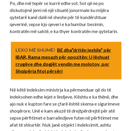
Po, dhe më tepër se kurrë edhe sot. Sot që ne po
diskutojmë jemi në një situatë jonormale ku mijëra
qytetarë kanë dalë në sheshe për të kundërshtuar
qeverinë, sepse kjo qeveri e ka humbur besimin,
kontratën më saktë, e ka thyer kontratën me qytetarin.
LEXO MË SHUMË!
BE dha“dritën jeshile” për
IBAR, Rama mesazh për opozitën: U lëshuat
rrugëve dhe dogjët vendin me molotov, por
Shqipëria fitoi përsëri
Në këtë indeksim ministrja ka përmenduar që do të
indeksohen edhe lejet e lindjeve. Kështu e ka thënë, dhe
ajo nuk e kupton fare se çfarë është skema e sigurimeve
shoqërore. Unë e kam akuzë të drejtpërdrejtë për atë
sepse përfitimet e barralindjeve futen në përfitimet me
afat të shkurtër. Nuk janë objekt i indeksimit, ashtu