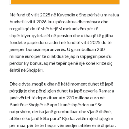
Në fund të vitit 2025 në Kuvendin e Shqipërisë u miratua
buxheti i vitit 2026 ku u përcaktua dhe mënyra dhe
rregulli që do të shërbejë si mekanizëm për të
shpërblyer qytetarët në pension dhe u tha që të gjitha
fondet e papërdorura deri në fund të vitit 2025 do të
jenë për bonusin e pranverës. U grumbulluan 230
milionë euro për të cilat dua të japin shpjegim pse s’u
përdor ky bonus, aq më tepër që në një kohë krize siç
është në Shqipëri.
Dhe e dyta, meqë u dha në këtë moment duhet të japë
përgjigje dhe përgjigjen duhet ta japë qeveria Rama: a
janë vërtet të depozituar ato 230 miliona euro në
Bankën e Shqipërisë apo i kanë shpërdoruar? Se
natyrshëm, derisa janë grumbulluar dhe s’janë dhënë,
atëherë ku janë këto para? Kjo ka vetëm një shpjegim
për mua, për të tërhequr vëmendjen atëherë në dhjetor.