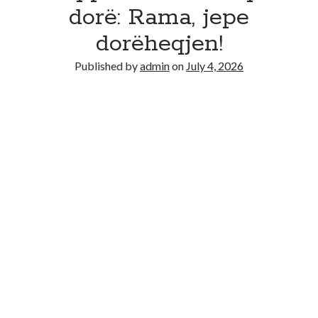
Recent Comments
dorë: Rama, jepe
No comments to show.
dorëheqjen!
Published by
admin
on
July 4, 2026