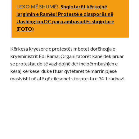
LEXO MË SHUMË!
Shqiptarët kërkojnë
largimin e Ramës! Protestë e diasporës në
Uashington DC para ambasadës shqiptare
(FOTO)
Kërkesa kryesore e protestës mbetet dorëheqja e
kryeministrit Edi Rama. Organizatorët kanë deklaruar
se protestat do të vazhdojnë deri në përmbushjen e
kësaj kërkese, duke ftuar qytetarët të marrin pjesë
masivisht në atë që cilësohet si protesta e 34-t radhazi.