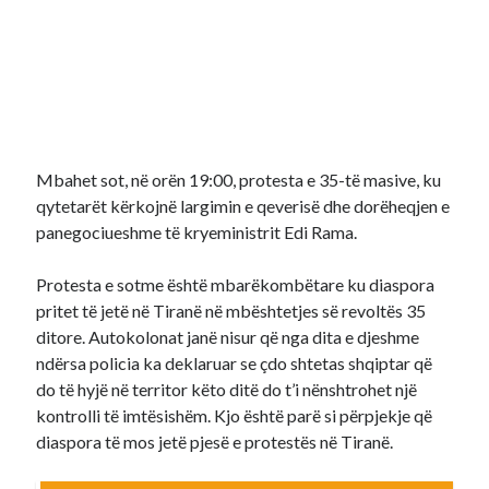
Mbahet sot, në orën 19:00, protesta e 35-të masive, ku
qytetarët kërkojnë largimin e qeverisë dhe dorëheqjen e
panegociueshme të kryeministrit Edi Rama.
Protesta e sotme është mbarëkombëtare ku diaspora
pritet të jetë në Tiranë në mbështetjes së revoltës 35
ditore. Autokolonat janë nisur që nga dita e djeshme
ndërsa policia ka deklaruar se çdo shtetas shqiptar që
do të hyjë në territor këto ditë do t’i nënshtrohet një
kontrolli të imtësishëm. Kjo është parë si përpjekje që
diaspora të mos jetë pjesë e protestës në Tiranë.