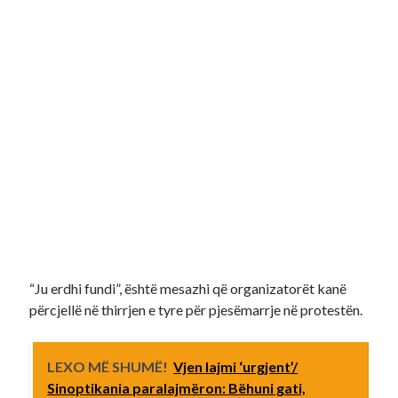
“Ju erdhi fundi”, është mesazhi që organizatorët kanë
përcjellë në thirrjen e tyre për pjesëmarrje në protestën.
LEXO MË SHUMË!
Vjen lajmi ‘urgjent’/
Sinoptikania paralajmëron: Bëhuni gati,