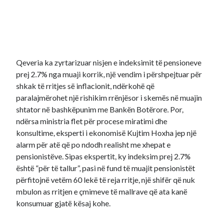
Qeveria ka zyrtarizuar nisjen e indeksimit të pensioneve
prej 2.7% nga muaji korrik, një vendim i përshpejtuar për
shkak të rritjes së inflacionit, ndërkohë që
paralajmërohet një rishikim rrënjësor i skemës në muajin
shtator në bashkëpunim me Bankën Botërore. Por,
ndërsa ministria flet për procese miratimi dhe
konsultime, eksperti i ekonomisë Kujtim Hoxha jep një
alarm për atë që po ndodh realisht me xhepat e
pensionistëve. Sipas ekspertit, ky indeksim prej 2.7%
është “për të tallur”, pasi në fund të muajit pensionistët
përfitojnë vetëm 60 lekë të reja rritje, një shifër që nuk
mbulon as rritjen e çmimeve të mallrave që ata kanë
konsumuar gjatë kësaj kohe.