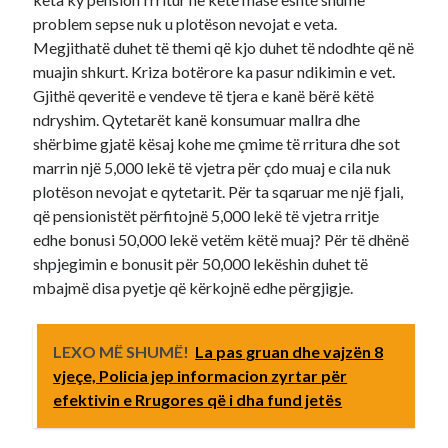
problem sepse nuk u plotëson nevojat e veta.
Megjithatë duhet të themi që kjo duhet të ndodhte që në
muajin shkurt. Kriza botërore ka pasur ndikimin e vet.
Gjithë qeveritë e vendeve të tjera e kanë bërë këtë
ndryshim. Qytetarët kanë konsumuar mallra dhe
shërbime gjatë kësaj kohe me çmime të rritura dhe sot
marrin një 5,000 lekë të vjetra për çdo muaj e cila nuk
plotëson nevojat e qytetarit. Për ta sqaruar me një fjali,
që pensionistët përfitojnë 5,000 lekë të vjetra rritje
edhe bonusi 50,000 lekë vetëm këtë muaj? Për të dhënë
shpjegimin e bonusit për 50,000 lekëshin duhet të
mbajmë disa pyetje që kërkojnë edhe përgjigje.
LEXO MË SHUMË!
La pas gruan dhe vajzën 8
vjeçe, Policia jep informacion zyrtar për
efektivin e Rrugores që i dha fund jetës