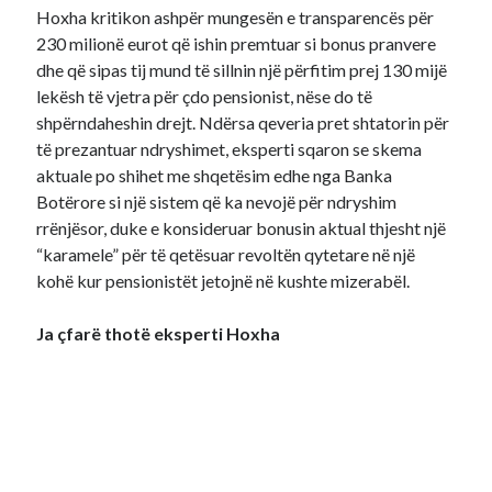
Hoxha kritikon ashpër mungesën e transparencës për
230 milionë eurot që ishin premtuar si bonus pranvere
dhe që sipas tij mund të sillnin një përfitim prej 130 mijë
lekësh të vjetra për çdo pensionist, nëse do të
shpërndaheshin drejt. Ndërsa qeveria pret shtatorin për
të prezantuar ndryshimet, eksperti sqaron se skema
aktuale po shihet me shqetësim edhe nga Banka
Botërore si një sistem që ka nevojë për ndryshim
rrënjësor, duke e konsideruar bonusin aktual thjesht një
“karamele” për të qetësuar revoltën qytetare në një
kohë kur pensionistët jetojnë në kushte mizerabël.
Ja çfarë thotë eksperti Hoxha