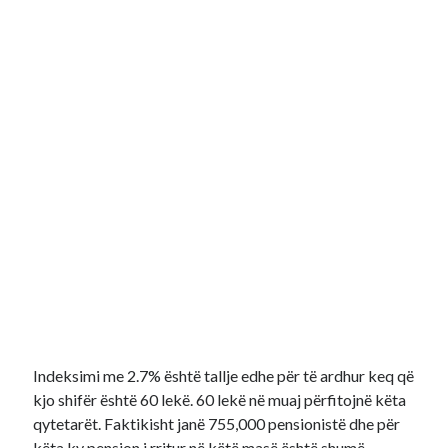
Indeksimi me 2.7% është tallje edhe për të ardhur keq që
kjo shifër është 60 lekë. 60 lekë në muaj përfitojnë këta
qytetarët. Faktikisht janë 755,000 pensionistë dhe për
këta ky pension i rritur në këtë masë është shumë