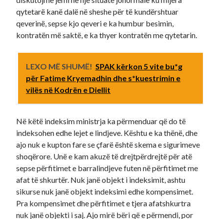
qytetarë kanë dalë në sheshe për të kundërshtuar
qeverinë, sepse kjo qeveri e ka humbur besimin,
kontratën më saktë, e ka thyer kontratën me qytetarin.
LEXO MË SHUMË!
SPAK kërkon 5 vite bu*g
për Fatime Kryemadhin dhe s*kuestrimin e
vilës në Kodrën e Diellit
Në këtë indeksim ministrja ka përmenduar që do të
indeksohen edhe lejet e lindjeve. Kështu e ka thënë, dhe
ajo nuk e kupton fare se çfarë është skema e sigurimeve
shoqërore. Unë e kam akuzë të drejtpërdrejtë për atë
sepse përfitimet e barralindjeve futen në përfitimet me
afat të shkurtër. Nuk janë objekt i indeksimit, ashtu
sikurse nuk janë objekt indeksimi edhe kompensimet.
Pra kompensimet dhe përfitimet e tjera afatshkurtra
nuk janë objekti i saj. Ajo mirë bëri që e përmendi, por