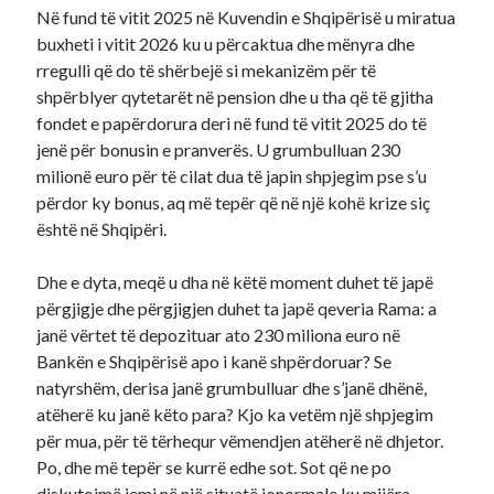
Në fund të vitit 2025 në Kuvendin e Shqipërisë u miratua
buxheti i vitit 2026 ku u përcaktua dhe mënyra dhe
rregulli që do të shërbejë si mekanizëm për të
shpërblyer qytetarët në pension dhe u tha që të gjitha
fondet e papërdorura deri në fund të vitit 2025 do të
jenë për bonusin e pranverës. U grumbulluan 230
milionë euro për të cilat dua të japin shpjegim pse s’u
përdor ky bonus, aq më tepër që në një kohë krize siç
është në Shqipëri.
Dhe e dyta, meqë u dha në këtë moment duhet të japë
përgjigje dhe përgjigjen duhet ta japë qeveria Rama: a
janë vërtet të depozituar ato 230 miliona euro në
Bankën e Shqipërisë apo i kanë shpërdoruar? Se
natyrshëm, derisa janë grumbulluar dhe s’janë dhënë,
atëherë ku janë këto para? Kjo ka vetëm një shpjegim
për mua, për të tërhequr vëmendjen atëherë në dhjetor.
Po, dhe më tepër se kurrë edhe sot. Sot që ne po
diskutojmë jemi në një situatë jonormale ku mijëra