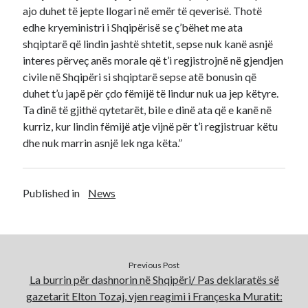
ajo duhet të jepte llogari në emër të qeverisë. Thotë
edhe kryeministri i Shqipërisë se ç’bëhet me ata
shqiptarë që lindin jashtë shtetit, sepse nuk kanë asnjë
interes përveç anës morale që t’i regjistrojnë në gjendjen
civile në Shqipëri si shqiptarë sepse atë bonusin që
duhet t’u japë për çdo fëmijë të lindur nuk ua jep këtyre.
Ta dinë të gjithë qytetarët, bile e dinë ata që e kanë në
kurriz, kur lindin fëmijë atje vijnë për t’i regjistruar këtu
dhe nuk marrin asnjë lek nga këta.”
Published in
News
Previous Post
La burrin për dashnorin në Shqipëri/ Pas deklaratës së
gazetarit Elton Tozaj, vjen reagimi i Françeska Muratit: