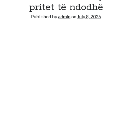
Recent Comments
pritet të ndodhë
No comments to show.
Published by
admin
on
July 8, 2026