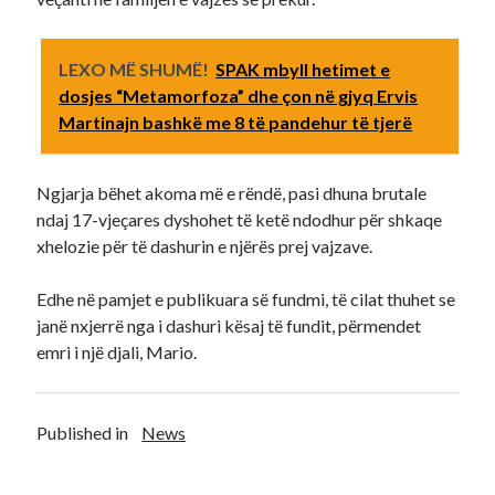
LEXO MË SHUMË!
SPAK mbyll hetimet e
dosjes “Metamorfoza” dhe çon në gjyq Ervis
Martinajn bashkë me 8 të pandehur të tjerë
Ngjarja bëhet akoma më e rëndë, pasi dhuna brutale
ndaj 17-vjeçares dyshohet të ketë ndodhur për shkaqe
xhelozie për të dashurin e njërës prej vajzave.
Edhe në pamjet e publikuara së fundmi, të cilat thuhet se
janë nxjerrë nga i dashuri kësaj të fundit, përmendet
emri i një djali, Mario.
Published in
News