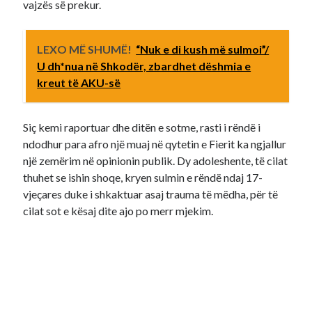
vajzës së prekur.
LEXO MË SHUMË!
“Nuk e di kush më sulmoi”/
U dh*nua në Shkodër, zbardhet dëshmia e
kreut të AKU-së
Siç kemi raportuar dhe ditën e sotme, rasti i rëndë i
ndodhur para afro një muaj në qytetin e Fierit ka ngjallur
një zemërim në opinionin publik. Dy adoleshente, të cilat
thuhet se ishin shoqe, kryen sulmin e rëndë ndaj 17-
vjeçares duke i shkaktuar asaj trauma të mëdha, për të
cilat sot e kësaj dite ajo po merr mjekim.