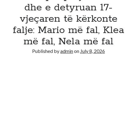
dhe e detyruan 17-
Recent Comments
vjeçaren të kërkonte
No comments to show.
falje: Mario më fal, Klea
më fal, Nela më fal
Published by
admin
on
July 8, 2026