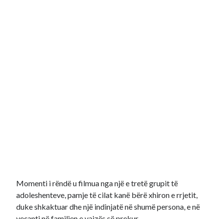
Momenti i rëndë u filmua nga një e tretë grupit të
adoleshenteve, pamje të cilat kanë bërë xhiron e rrjetit,
duke shkaktuar dhe një indinjatë në shumë persona, e në
veçanti në familjen e vajzës së prekur.