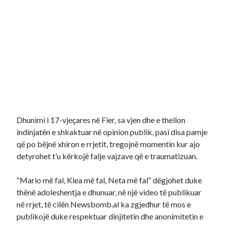
Dhunimi i 17-vjeçares në Fier, sa vjen dhe e thellon
indinjatën e shkaktuar në opinion publik, pasi disa pamje
që po bëjnë xhiron e rrjetit, tregojnë momentin kur ajo
detyrohet t’u kërkojë falje vajzave që e traumatizuan.
“Mario më fal, Klea më fal, Neta më fal” dëgjohet duke
thënë adoleshentja e dhunuar, në një video të publikuar
në rrjet, të cilën Newsbomb.al ka zgjedhur të mos e
publikojë duke respektuar dinjitetin dhe anonimitetin e