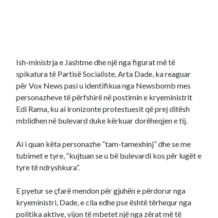
Ish-ministrja e Jashtme dhe një nga figurat më të
spikatura të Partisë Socialiste, Arta Dade, ka reaguar
për Vox News pasi u identifikua nga Newsbomb mes
personazheve të përfshirë në postimin e kryeministrit
Edi Rama, ku ai ironizonte protestuesit që prej ditësh
mblidhen në bulevard duke kërkuar dorëheqjen e tij.
Ai i quan këta personazhe “tam-tamexhinj” dhe se me
tubimet e tyre, “kujtuan se u bë bulevardi kos për lugët e
tyre të ndryshkura”.
E pyetur se çfarë mendon për gjuhën e përdorur nga
kryeministri, Dade, e cila edhe pse është tërhequr nga
politika aktive, vijon të mbetet një nga zërat më të