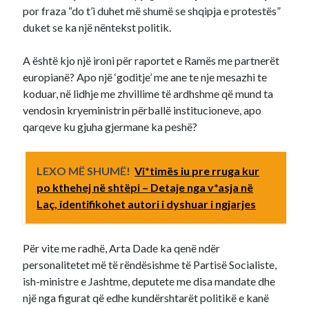
por fraza “do t’i duhet më shumë se shqipja e protestës”
duket se ka një nëntekst politik.
A është kjo një ironi për raportet e Ramës me partnerët
europianë? Apo një ‘goditje’ me ane te nje mesazhi te
koduar, në lidhje me zhvillime të ardhshme që mund ta
vendosin kryeministrin përballë institucioneve, apo
qarqeve ku gjuha gjermane ka peshë?
LEXO MË SHUMË!
Vi*timës iu pre rruga kur
po kthehej në shtëpi – Detaje nga v*asja në
Laç, identifikohet autori i dyshuar i ngjarjes
Për vite me radhë, Arta Dade ka qenë ndër
personalitetet më të rëndësishme të Partisë Socialiste,
ish-ministre e Jashtme, deputete me disa mandate dhe
një nga figurat që edhe kundërshtarët politikë e kanë