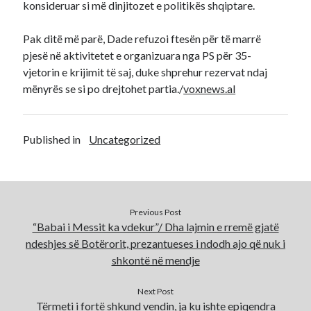
konsideruar si më dinjitozet e politikës shqiptare.
Pak ditë më parë, Dade refuzoi ftesën për të marrë
pjesë në aktivitetet e organizuara nga PS për 35-
vjetorin e krijimit të saj, duke shprehur rezervat ndaj
mënyrës se si po drejtohet partia./
voxnews.al
Published in
Uncategorized
Previous Post
“Babai i Messit ka vdekur”/ Dha lajmin e rremë gjatë
ndeshjes së Botërorit, prezantueses i ndodh ajo që nuk i
shkontë në mendje
Next Post
Tërmeti i fortë shkund vendin, ja ku ishte epiqendra