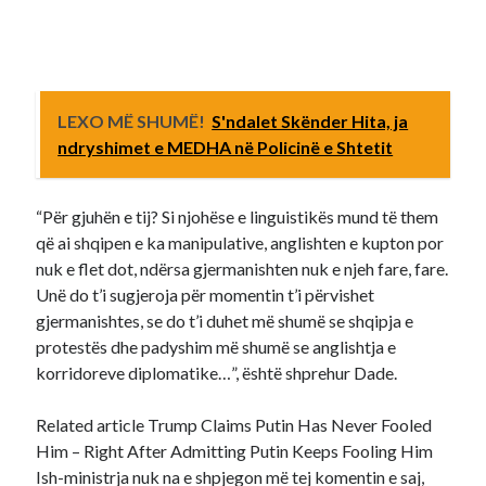
LEXO MË SHUMË!
S'ndalet Skënder Hita, ja
ndryshimet e MEDHA në Policinë e Shtetit
“Për gjuhën e tij? Si njohëse e linguistikës mund të them
që ai shqipen e ka manipulative, anglishten e kupton por
nuk e flet dot, ndërsa gjermanishten nuk e njeh fare, fare.
Unë do t’i sugjeroja për momentin t’i përvishet
gjermanishtes, se do t’i duhet më shumë se shqipja e
protestës dhe padyshim më shumë se anglishtja e
korridoreve diplomatike…”, është shprehur Dade.
Related article Trump Claims Putin Has Never Fooled
Him – Right After Admitting Putin Keeps Fooling Him
Ish-ministrja nuk na e shpjegon më tej komentin e saj,