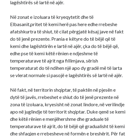
lagështirës së lartë në ajër.
Në zonat e izoluara të kryeqytetit dhe të
Elbasanit,pritet të kemi herë pas here edhe rrebeshe
afatshkurtra të shiut, të cilat përgjatë kësaj jave në fakt
do të jenë prezente. Prania e këtyre do të bëjë që të
kemi dhe lagështirën e lartë në ajër, çka do të bëjë që,
edhe pse të kemi këtë rënien e ndjeshme të
temperaturave të ajrit nga fillimjava, sërish
temperaturat do të ndihen një apo dy gradë më të larta
se vlerat normale si pasojë e lagështirës së lartë në ajër.
Në fakt, në territorin shqiptar, të paktën në pjesën e
dytë të javës, rrebeshet e shiut do të jenë prezente në
zona të izoluara, kryesisht në zonat lindore, në verilindje
apo në juglindje të territorit shqiptar. Duke qenë se kemi
dhe këtë rënien e menjëhershme dhe graduale të
temperaturave të ajrit, do të bëjë që gradualisht të kemi
dhe shfaqjen e rrebesheve në formën e breshërit. Për fat