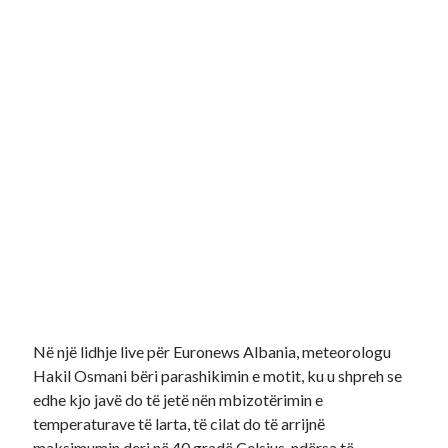
Recent Comments
No comments to show.
Në një lidhje live për Euronews Albania, meteorologu
Hakil Osmani bëri parashikimin e motit, ku u shpreh se
edhe kjo javë do të jetë nën mbizotërimin e
temperaturave të larta, të cilat do të arrijnë
maksimumin deri në 40 gradë Celsius, ndërsa të