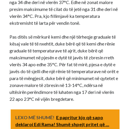
nga 34 dhe deri në vlerën 37°C. Edhe në zonat malore
presim maksimume të cilat do të jetë nga 31 dhe deri në
vlerën 34°C. Pra, kjo fillimjavë ka temperatura
ekstremisht të larta për vendin tonë.
Pas ditës së mërkurë kemi dhe një tërheqje graduale të
kësaj vale të të nxehtit, duke bërë që të kemi dhe rënie
graduale të temperaturave të ajrit, duke bërë që
maksimumet në pjesën e dytë të javës të zbresin rreth
vlerës 34 apo edhe 35°C. Për fat të mirë, pjesa e dytë e
javës do të sjelli dhe një rënie të temperaturave në orët e
para të mëngjesit, duke bërë që minimumet në qytetet e
zonave malore të zbresin në 13-14°C, ndërsa në
ultësirën perëndimore të luhaten nga 17 deri në vlerën
22 apo 23°C në vijën bregdetare.
LEXO MË SHUMË!
E papritur kjo që sapo
deklaroi Edi Rama! Shumë shpejt pritet që …