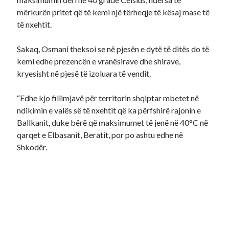
mërkurën pritet që të kemi një tërheqje të kësaj mase të
të nxehtit.
Sakaq, Osmani theksoi se në pjesën e dytë të ditës do të
kemi edhe prezencën e vranësirave dhe shirave,
kryesisht në pjesë të izoluara të vendit.
“Edhe kjo fillimjavë për territorin shqiptar mbetet në
ndikimin e valës së të nxehtit që ka përfshirë rajonin e
Ballkanit, duke bërë që maksimumet të jenë në 40°C në
qarqet e Elbasanit, Beratit, por po ashtu edhe në
Shkodër.