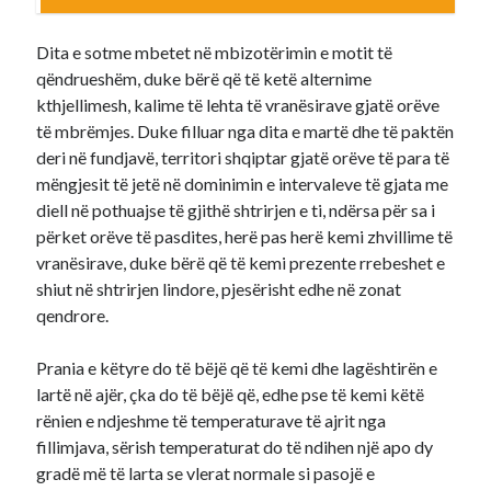
Dita e sotme mbetet në mbizotërimin e motit të
qëndrueshëm, duke bërë që të ketë alternime
kthjellimesh, kalime të lehta të vranësirave gjatë orëve
të mbrëmjes. Duke filluar nga dita e martë dhe të paktën
deri në fundjavë, territori shqiptar gjatë orëve të para të
mëngjesit të jetë në dominimin e intervaleve të gjata me
diell në pothuajse të gjithë shtrirjen e ti, ndërsa për sa i
përket orëve të pasdites, herë pas herë kemi zhvillime të
vranësirave, duke bërë që të kemi prezente rrebeshet e
shiut në shtrirjen lindore, pjesërisht edhe në zonat
qendrore.
Prania e këtyre do të bëjë që të kemi dhe lagështirën e
lartë në ajër, çka do të bëjë që, edhe pse të kemi këtë
rënien e ndjeshme të temperaturave të ajrit nga
fillimjava, sërish temperaturat do të ndihen një apo dy
gradë më të larta se vlerat normale si pasojë e