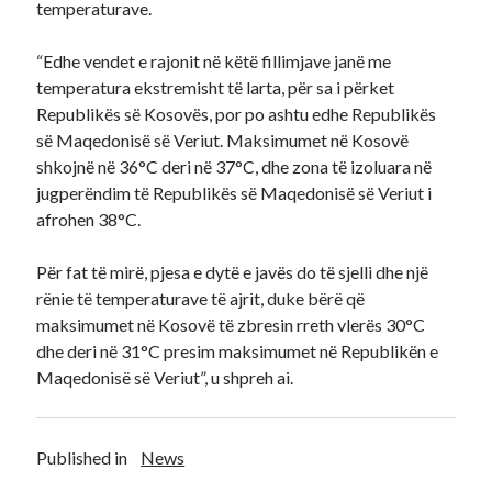
temperaturave.
“Edhe vendet e rajonit në këtë fillimjave janë me
temperatura ekstremisht të larta, për sa i përket
Republikës së Kosovës, por po ashtu edhe Republikës
së Maqedonisë së Veriut. Maksimumet në Kosovë
shkojnë në 36°C deri në 37°C, dhe zona të izoluara në
jugperëndim të Republikës së Maqedonisë së Veriut i
afrohen 38°C.
Për fat të mirë, pjesa e dytë e javës do të sjelli dhe një
rënie të temperaturave të ajrit, duke bërë që
maksimumet në Kosovë të zbresin rreth vlerës 30°C
dhe deri në 31°C presim maksimumet në Republikën e
Maqedonisë së Veriut”, u shpreh ai.
Published in
News