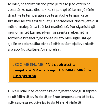
të mirë, në territorin shqiptar pritet të jetë vetëm në
zona të izoluara dhe nuk ka sinjale që të kemi një rënie
drastike të temperaturave të ajrit dhe të mos ketë
breshër në ato sasi të cilat ju i përmendët, dhe të jetë disi
më normale për sa i përket madhësisë. Por sigurisht që
në momentet kur neve kemi prezente rrebeshet në
formën e breshërit, në zonat ku ato bien sigurisht që
sjellin problematika për sa i përket të mbjellave nëpër
ara apo frutikulturës”, u shpreh ai.
LEXO MË SHUMË!
“Një pagë ekstra
menjëherë!”/ Rama tregon LAJMIN E MIRË: Ja
kush përfiton
Duke u ndalur te vendet e rajonit, meteorologu u shpreh
se në fillim të javës do të jenë me temperatura të larta,
ndërsa pjesa e dytë e javës do të sjellë rënie të