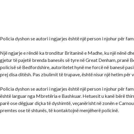
Policia dyshon se autori i ngjarjes është një person i njohur për fa
Një ngjarje e rëndë ka tronditur Britaninë e Madhe, ku një nënë dhe
gjetur të pajetë brenda banesës së tyre në Great Denham, pranë Be
policisë së Bedfordshire, autoritetet hynë me forcë në banesë pasi 
prej disa ditësh. Pas zbulimit të trupave, është nisur një hetim për v
Policia dyshon se autori i ngjarjes është një person i njohur për famil
është larguar nga Mbretëria e Bashkuar. Hetuesit u kanë bërë thir
parë ose dëgjuar diçka të dyshimtë, veçanërisht në zonën e Carnous
premtes ose të shtunës, të kontaktojnë menjëherë policinë.