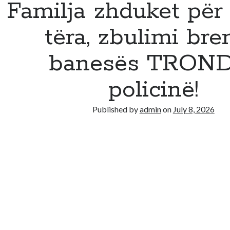
Familja zhduket për 
tëra, zbulimi bre
banesës TROND
policinë!
Published by
admin
on
July 8, 2026