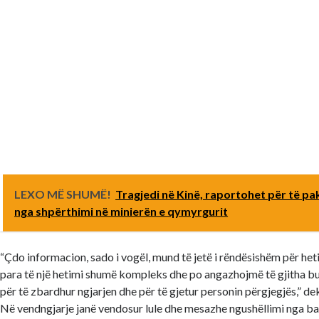
LEXO MË SHUMË!
Tragjedi në Kinë, raportohet për të pa
nga shpërthimi në minierën e qymyrgurit
“Çdo informacion, sado i vogël, mund të jetë i rëndësishëm për heti
para të një hetimi shumë kompleks dhe po angazhojmë të gjitha b
për të zbardhur ngjarjen dhe për të gjetur personin përgjegjës,” de
Në vendngjarje janë vendosur lule dhe mesazhe ngushëllimi nga ba