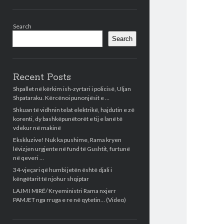
Sidebar
Search
Search
Recent Posts
Shpallet në kërkim ish-zyrtari i policisë, Uljan
Shpataraku. Kërcënoi punonjësit e …
Shkuan të vidhnin telat elektrikë, hajdutin e zë
korenti, dy bashkëpunëtorët e tij e lanë të
vdekur në makinë
Ekskluzive! Nuk ka pushime, Rama kryen
lëvizjen urgjente në fund të Gushtit, furtunë
në qeveri …
34-vjeçari që humbi jetën është djali i
këngëtarit të njohur shqiptar
LAJM I MIRË/ Kryeministri Rama nxjerr
PAMJET nga rruga e re në qytetin… (Video)