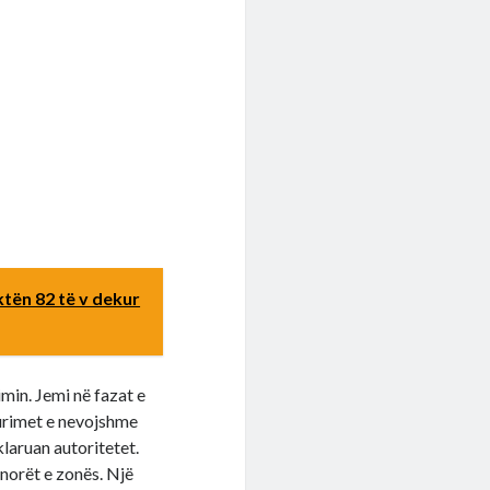
ktën 82 të v dekur
min. Jemi në fazat e
urimet e nevojshme
klaruan autoritetet.
norët e zonës. Një