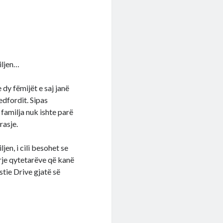
miljen…
 dy fëmijët e saj janë
dfordit. Sipas
familja nuk ishte parë
rasje.
jen, i cili besohet se
rje qytetarëve që kanë
tie Drive gjatë së