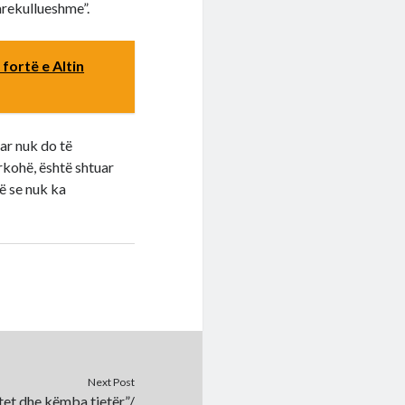
 mrekullueshme”.
fortë e Altin
uar nuk do të
rkohë, është shtuar
ë se nuk ka
Next Post
tet dhe këmba tjetër”/