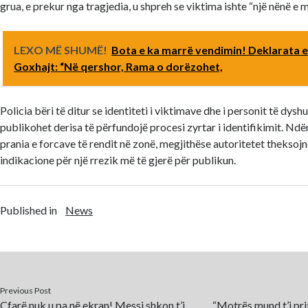
grua, e prekur nga tragjedia, u shpreh se viktima ishte “një nënë e
LEXO MË SHUMË!
Bota e ka marrë vendimin! Deklarata e 
Goxhajt: “Në qershor, Rama o dorëzohet,
Policia bëri të ditur se identiteti i viktimave dhe i personit të dysh
publikohet derisa të përfundojë procesi zyrtar i identifikimit. Ndë
prania e forcave të rendit në zonë, megjithëse autoritetet theksojn
indikacione për një rrezik më të gjerë për publikun.
Published in
News
Previous Post
Çfarë nuk u pa në ekran! Messi shkon t’i
“Motrës mund t’i pri