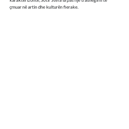
çmuar në artin dhe kulturën fierake.