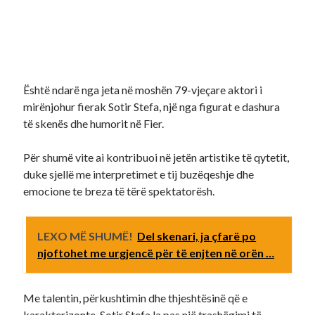
Është ndarë nga jeta në moshën 79-vjeçare aktori i
mirënjohur fierak Sotir Stefa, një nga figurat e dashura
të skenës dhe humorit në Fier.
Për shumë vite ai kontribuoi në jetën artistike të qytetit,
duke sjellë me interpretimet e tij buzëqeshje dhe
emocione te breza të tërë spektatorësh.
LEXO MË SHUMË!
Del skenari, ja çfarë po
njoftohet me urgjencë për të enjten në orën …
Me talentin, përkushtimin dhe thjeshtësinë që e
karakterizonte, Sotir Stefa la pas një trashëgimi të