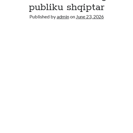
Recent Comments
publiku shqiptar
No comments to show.
Published by
admin
on
June 23, 2026