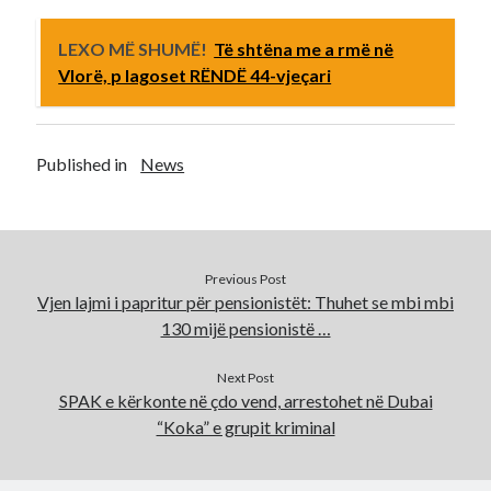
LEXO MË SHUMË!
Të shtëna me a rmë në
Vlorë, p lagoset RËNDË 44-vjeçari
Published in
News
Previous Post
Vjen lajmi i papritur për pensionistët: Thuhet se mbi mbi
130 mijë pensionistë …
Next Post
SPAK e kërkonte në çdo vend, arrestohet në Dubai
“Koka” e grupit kriminal