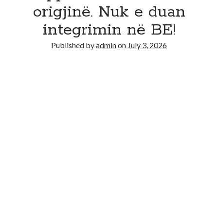
Recent Comments
origjinë. Nuk e duan
No comments to show.
integrimin në BE!
Published by
admin
on
July 3, 2026