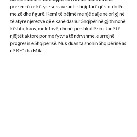
prezencën e këtyre sorrave anti-shqiptarë që sot dolën
me zë dhe figurë. Kemi të bëjmë me një dalje në origjinë
të atyre njerëzve që e kanë dashur Shqipërinë gjithmonë
kështu, kaos, molotovë, dhunë, përshkallëzim. Janë të
njëjtët aktorë por me fytyra të ndryshme, e urrejnë
progresin e Shqipërisë. Nuk duan ta shohin Shqipërinë as
në BE”, tha Mila.