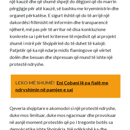
një kauzë dhe që shumë shpejt do dëgjoni që do marrin
përgjigje për atë kauzë, së bashku me kryeministrin dhe
organet përkatëse. E sigurt është që do të arrijë një
dakordësi fillimisht në informim dhe transparencë
njëherë, më pas për të arritur në disa konkluzione
konkrete sa i përket kritereve të mjedisit që ai projekt
shumë i mirë për Shqipërinë do të duhet të kalojë.
Patjetër që ka një ndarje midis flamingove që vërtet
dolën dhe besuan dhe shpresuan që mund të ishte një
protestë ndryshe.
LEXO MË SHUMË!
Eni Çobani lë pa fjalë me
ndryshimin në pamjen e saj
Qeveria shqiptare e akomodoi si një protestë ndryshe,
duke mos limituar, duke mos ngacmuar dhe provokuar
në asnjë moment protestën që po i tregonte botës sa
demokratike ishte Shqipëria. Në ndërkohë ka dhe