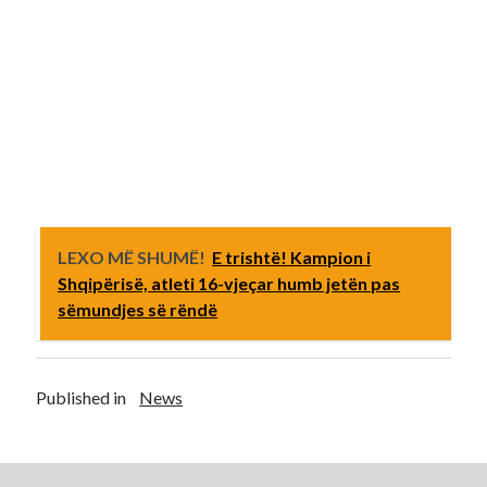
LEXO MË SHUMË!
E trishtë! Kampion i
Shqipërisë, atleti 16-vjeçar humb jetën pas
sëmundjes së rëndë
Published in
News