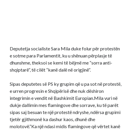
Deputetja socialiste Sara Mila duke folur për protestën
e sotme para Parlamentit, ku u shënuan përplasje të
dhunshme, theksoi se kemi të bëjmë me “sorra anti-
shqiptarë”, të cilët “kanë dalë në origjinë”.
Sipas deputetes së PS ky grupim që u pa sot në protestë,
e urren progresin e Shqipërisë dhe nuk dëshiron
integrimin e vendit në Bashkimit Europian.Mila vuri në
dukje dallimin mes flamingove dhe sorrave, ku të parët
sipas saj besuan te një protestë ndryshe, ndërsa grupimi
tjetër gjithmonë ka dashur kaos, dhunë dhe
molotovë.“Ka një ndasi midis flamingove që vërtet kanë