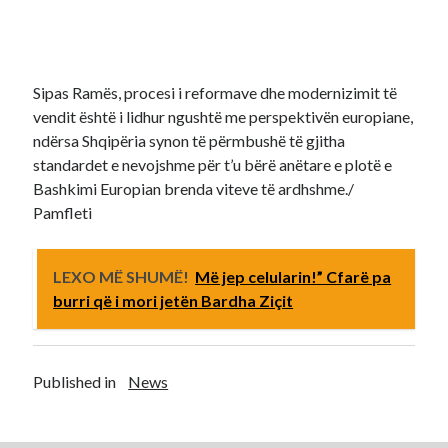
Sipas Ramës, procesi i reformave dhe modernizimit të
vendit është i lidhur ngushtë me perspektivën europiane,
ndërsa Shqipëria synon të përmbushë të gjitha
standardet e nevojshme për t’u bërë anëtare e plotë e
Bashkimi Europian brenda viteve të ardhshme./
Pamfleti
LEXO MË SHUMË!
Më jep celularin!” Cfarë pa
burri që i mori jetën Bardha Ziçit
Published in
News