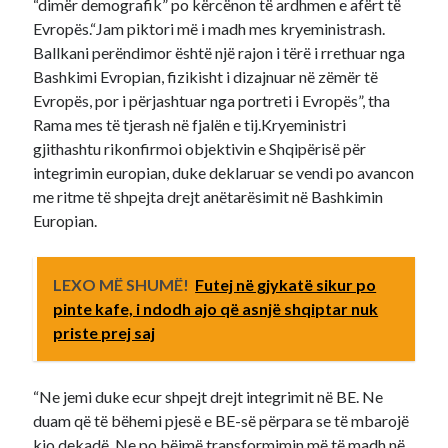
“dimër demografik” po kërcënon të ardhmen e afërt të
Evropës.“Jam piktori më i madh mes kryeministrash.
Ballkani perëndimor është një rajon i tërë i rrethuar nga
Bashkimi Evropian, fizikisht i dizajnuar në zëmër të
Evropës, por i përjashtuar nga portreti i Evropës”, tha
Rama mes të tjerash në fjalën e tij.Kryeministri
gjithashtu rikonfirmoi objektivin e Shqipërisë për
integrimin europian, duke deklaruar se vendi po avancon
me ritme të shpejta drejt anëtarësimit në Bashkimin
Europian.
LEXO MË SHUMË!
Futej në gjykatë sikur po
pinte kafe, i ndodh ajo që asnjë shqiptar nuk
priste prej saj
“Ne jemi duke ecur shpejt drejt integrimit në BE. Ne
duam që të bëhemi pjesë e BE-së përpara se të mbarojë
kjo dekadë. Ne po bëjmë transformimin më të madh në