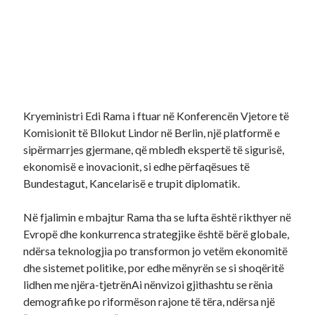
Kryeministri Edi Rama i ftuar në Konferencën Vjetore të
Komisionit të Bllokut Lindor në Berlin, një platformë e
sipërmarrjes gjermane, që mbledh ekspertë të sigurisë,
ekonomisë e inovacionit, si edhe përfaqësues të
Bundestagut, Kancelarisë e trupit diplomatik.
Në fjalimin e mbajtur Rama tha se lufta është rikthyer në
Evropë dhe konkurrenca strategjike është bërë globale,
ndërsa teknologjia po transformon jo vetëm ekonomitë
dhe sistemet politike, por edhe mënyrën se si shoqëritë
lidhen me njëra-tjetrënAi nënvizoi gjithashtu se rënia
demografike po riformëson rajone të tëra, ndërsa një