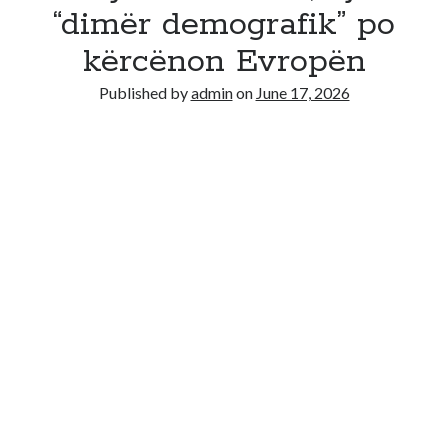
“dimër demografik” po
Recent Comments
kërcënon Evropën
No comments to show.
Published by
admin
on
June 17, 2026