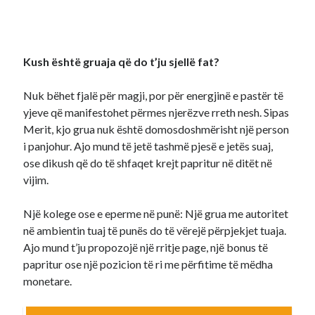
Kush është gruaja që do t’ju sjellë fat?
Nuk bëhet fjalë për magji, por për energjinë e pastër të
yjeve që manifestohet përmes njerëzve rreth nesh. Sipas
Merit, kjo grua nuk është domosdoshmërisht një person
i panjohur. Ajo mund të jetë tashmë pjesë e jetës suaj,
ose dikush që do të shfaqet krejt papritur në ditët në
vijim.
Një kolege ose e eperme në punë: Një grua me autoritet
në ambientin tuaj të punës do të vërejë përpjekjet tuaja.
Ajo mund t’ju propozojë një rritje page, një bonus të
papritur ose një pozicion të ri me përfitime të mëdha
monetare.