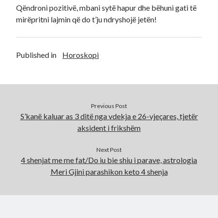
Qëndroni pozitivë, mbani sytë hapur dhe bëhuni gati të
mirëpritni lajmin që do t’ju ndryshojë jetën!
Published in
Horoskopi
Previous Post
S’kanë kaluar as 3 ditë nga vdekja e 26-vjeçares, tjetër
aksident i frikshëm
Next Post
4 shenjat me me fat/Do iu bie shiu i parave, astrologia
Meri Gjini parashikon keto 4 shenja