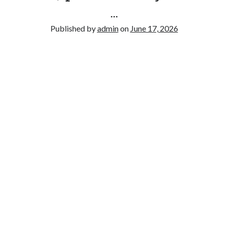
…
Recent Comments
Published by
admin
on
June 17, 2026
No comments to show.