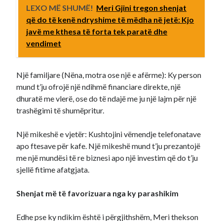
LEXO MË SHUMË!
Meri Gjini tregon shenjat
që do të kenë ndryshime të mëdha në jetë: Kjo
javë me kthesa të forta tek paratë dhe
vendimet
Një familjare (Nëna, motra ose një e afërme): Ky person
mund t’ju ofrojë një ndihmë financiare direkte, një
dhuratë me vlerë, ose do të ndajë me ju një lajm për një
trashëgimi të shumëpritur.
Një mikeshë e vjetër: Kushtojini vëmendje telefonatave
apo ftesave për kafe. Një mikeshë mund t’ju prezantojë
me një mundësi të re biznesi apo një investim që do t’ju
sjellë fitime afatgjata.
Shenjat më të favorizuara nga ky parashikim
Edhe pse ky ndikim është i përgjithshëm, Meri thekson