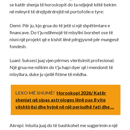
se katër shenja të horoskopit do ta ndjejnë këtë bekim
në mënyrë të drejtpërdrejtë në portofolin e tyre:
Demi: Për ju, kjo grua do të jetë si një shpëtimtare e
financave. Do t’ju ndihmojë të mbyllni borxhet ose të
nisni një projekt që e kishit lënë përgjysmë për mungesë
fondesh.
Luani: Suksesi juaj vjen përmes vlerësimit profesional.
Një grua me ndikim do t’ju hapi dyer që i mendonit të
mbyllura, duke ju sjellë fitime të mëdha.
LEXO MË SHUMË!
Horoskopi 2026/ Katër
shenjat që sipas astrologes lënë pas 8 vite
vështirësi dhe hyjnë në një periudhë fati dhe ...
Akrepi: Intuita juaj do të bashkohet me sugjerimin e një