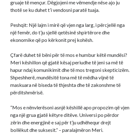
gruaje të mençur. Dëgjojeni me vëmendje nëse ajo ju
thotë se ku duhet t’i vendosni paratë tuaja.
Peshqit: Një lajm i mirë që vjen nga larg, i përcjellë nga
një femër, do t’ju sjellë qetësinë shpirtërore dhe
ekonomike që po kërkonit prej kohësh.
Çfarë duhet të bëni për të mos e humbur këtë mundësi?
Meri këshillon që gjatë kësaj periudhe të jeni sa më të
hapur ndaj komunikimit dhe të mos tregoni skepticizëm.
Shpeshherë, mundësitë tona më të mëdha vijnë të
maskuara në biseda të thjeshta dhe të zakonshme të
përditshmërisë.
“Mos e nënvlerësoni asnjë këshillë apo propozim që vjen
nga një grua gjatë këtyre ditëve. Universi po përdor
zërin dhe energjinë e saj për t’ju udhëhequr drejt
bollëkut dhe suksesit.” – paralajmëron Meri.