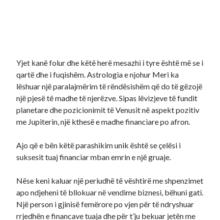
Yjet kanë folur dhe këtë herë mesazhi i tyre është më se i
qartë dhe i fuqishëm. Astrologia e njohur Meri ka
lëshuar një paralajmërim të rëndësishëm që do të gëzojë
një pjesë të madhe të njerëzve. Sipas lëvizjeve të fundit
planetare dhe pozicionimit të Venusit në aspekt pozitiv
me Jupiterin, një kthesë e madhe financiare po afron.
Ajo që e bën këtë parashikim unik është se çelësi i
suksesit tuaj financiar mban emrin e një gruaje.
Nëse keni kaluar një periudhë të vështirë me shpenzimet
apo ndjeheni të bllokuar në vendime biznesi, bëhuni gati.
Një person i gjinisë femërore po vjen për të ndryshuar
rrjedhën e financave tuaja dhe për t’ju bekuar jetën me