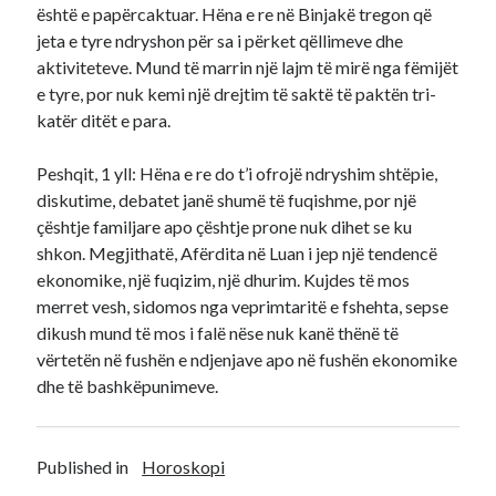
është e papërcaktuar. Hëna e re në Binjakë tregon që
jeta e tyre ndryshon për sa i përket qëllimeve dhe
aktiviteteve. Mund të marrin një lajm të mirë nga fëmijët
e tyre, por nuk kemi një drejtim të saktë të paktën tri-
katër ditët e para.
Peshqit, 1 yll: Hëna e re do t’i ofrojë ndryshim shtëpie,
diskutime, debatet janë shumë të fuqishme, por një
çështje familjare apo çështje prone nuk dihet se ku
shkon. Megjithatë, Afërdita në Luan i jep një tendencë
ekonomike, një fuqizim, një dhurim. Kujdes të mos
merret vesh, sidomos nga veprimtaritë e fshehta, sepse
dikush mund të mos i falë nëse nuk kanë thënë të
vërtetën në fushën e ndjenjave apo në fushën ekonomike
dhe të bashkëpunimeve.
Published in
Horoskopi