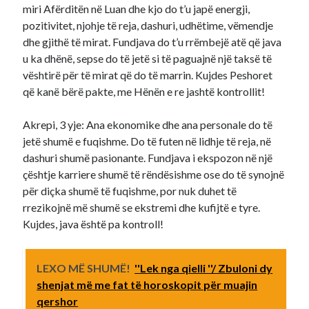
miri Afërditën në Luan dhe kjo do t’u japë energji,
pozitivitet, njohje të reja, dashuri, udhëtime, vëmendje
dhe gjithë të mirat. Fundjava do t’u rrëmbejë atë që java
u ka dhënë, sepse do të jetë si të paguajnë një taksë të
vështirë për të mirat që do të marrin. Kujdes Peshoret
që kanë bërë pakte, me Hënën e re jashtë kontrollit!
Akrepi, 3 yje: Ana ekonomike dhe ana personale do të
jetë shumë e fuqishme. Do të futen në lidhje të reja, në
dashuri shumë pasionante. Fundjava i ekspozon në një
çështje karriere shumë të rëndësishme ose do të synojnë
për diçka shumë të fuqishme, por nuk duhet të
rrezikojnë më shumë se ekstremi dhe kufijtë e tyre.
Kujdes, java është pa kontroll!
LEXO MË SHUMË!
''Lek nga qielli ''/ Zbuloni dy
shenjat më me fat të horoskopit për muajin
qershor