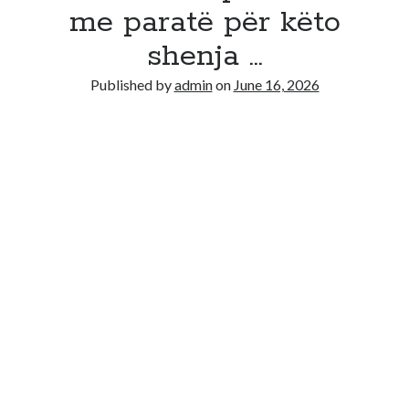
Recent Comments
me paratë për këto
No comments to show.
shenja …
Published by
admin
on
June 16, 2026