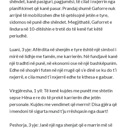
shëndet, kanë pasiguri, pagjumësi, të cilat i nxjerrin nga
planifikimet që kanë pasur. Prandaj shumë Gaforre nuk
arrijnë të mobilizohen dhe të qetësojnë jetën e tyre,
sidomos në punë dhe shëndet. Megjithatë, Gaforret e
lindura në 10-ditëshin e tretë do të kenë fat këtë
periudhë.
Luani, 3 yje: Afërdita në shenjën e tyre është një simbol i
mirë në lidhje me famën, me karrierën. Në fundjavë kanë
një tradhti në punë, në ekonomi ose në një bashkëpunim.
Edhe në shoqëri futen në një rrugë që s’e dinë se ku do t’i
nxjerrë, e cila mund t’i nxjerrë edhe te kthesa e gabuar.
Virgjëresha, 1 yll: Të kenë kujdes me punët me shtetin
sepse Hëna e re do të prekë karrierën dhe jetën
personale. Kujdes me vendimet që merrni! Disa gjëra që
i mendoni të sigurta mund t’ju rrëshqasin nga duart!
Peshorja, 3 yje: Janë një nga shenjat që e marrin më së