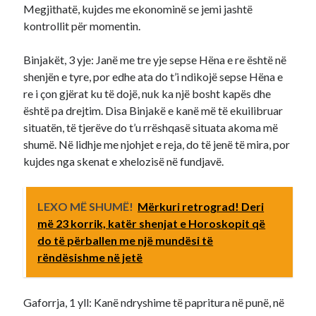
Megjithatë, kujdes me ekonominë se jemi jashtë
kontrollit për momentin.
Binjakët, 3 yje: Janë me tre yje sepse Hëna e re është në
shenjën e tyre, por edhe ata do t’i ndikojë sepse Hëna e
re i çon gjërat ku të dojë, nuk ka një bosht kapës dhe
është pa drejtim. Disa Binjakë e kanë më të ekuilibruar
situatën, të tjerëve do t’u rrëshqasë situata akoma më
shumë. Në lidhje me njohjet e reja, do të jenë të mira, por
kujdes nga skenat e xhelozisë në fundjavë.
LEXO MË SHUMË!
Mërkuri retrograd! Deri
më 23 korrik, katër shenjat e Horoskopit që
do të përballen me një mundësi të
rëndësishme në jetë
Gaforrja, 1 yll: Kanë ndryshime të papritura në punë, në