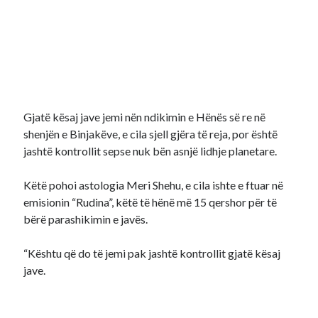
Gjatë kësaj jave jemi nën ndikimin e Hënës së re në
shenjën e Binjakëve, e cila sjell gjëra të reja, por është
jashtë kontrollit sepse nuk bën asnjë lidhje planetare.
Këtë pohoi astologia Meri Shehu, e cila ishte e ftuar në
emisionin “Rudina”, këtë të hënë më 15 qershor për të
bërë parashikimin e javës.
“Kështu që do të jemi pak jashtë kontrollit gjatë kësaj
jave.