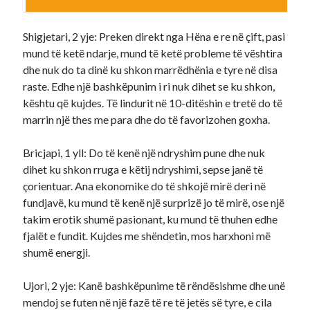
Shigjetari, 2 yje: Preken direkt nga Hëna e re në çift, pasi
mund të ketë ndarje, mund të ketë probleme të vështira
dhe nuk do ta dinë ku shkon marrëdhënia e tyre në disa
raste. Edhe një bashkëpunim i ri nuk dihet se ku shkon,
kështu që kujdes. Të lindurit në 10-ditëshin e tretë do të
marrin një thes me para dhe do të favorizohen goxha.
Bricjapi, 1 yll: Do të kenë një ndryshim pune dhe nuk
dihet ku shkon rruga e këtij ndryshimi, sepse janë të
çorientuar. Ana ekonomike do të shkojë mirë deri në
fundjavë, ku mund të kenë një surprizë jo të mirë, ose një
takim erotik shumë pasionant, ku mund të thuhen edhe
fjalët e fundit. Kujdes me shëndetin, mos harxhoni më
shumë energji.
Ujori, 2 yje: Kanë bashkëpunime të rëndësishme dhe unë
mendoj se futen në një fazë të re të jetës së tyre, e cila