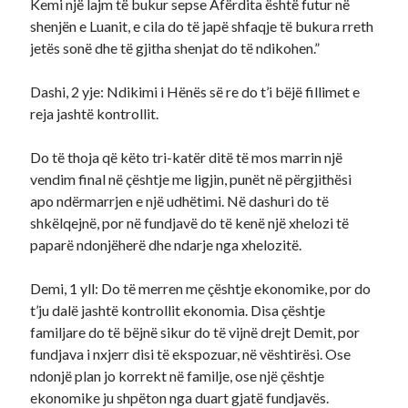
Kemi një lajm të bukur sepse Afërdita është futur në
shenjën e Luanit, e cila do të japë shfaqje të bukura rreth
jetës sonë dhe të gjitha shenjat do të ndikohen.”
Dashi, 2 yje: Ndikimi i Hënës së re do t’i bëjë fillimet e
reja jashtë kontrollit.
Do të thoja që këto tri-katër ditë të mos marrin një
vendim final në çështje me ligjin, punët në përgjithësi
apo ndërmarrjen e një udhëtimi. Në dashuri do të
shkëlqejnë, por në fundjavë do të kenë një xhelozi të
paparë ndonjëherë dhe ndarje nga xhelozitë.
Demi, 1 yll: Do të merren me çështje ekonomike, por do
t’ju dalë jashtë kontrollit ekonomia. Disa çështje
familjare do të bëjnë sikur do të vijnë drejt Demit, por
fundjava i nxjerr disi të ekspozuar, në vështirësi. Ose
ndonjë plan jo korrekt në familje, ose një çështje
ekonomike ju shpëton nga duart gjatë fundjavës.