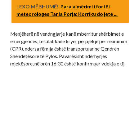
LEXO MË SHUMË!
Paralajmërimi i fortë i
meteorologes Tanja Porja: Korriku do jetë ...
Menjëherë në vendngjarje kanë mbërritur shërbimet e
emergjencës, të cilat kanë kryer përpjekje për reanimim
(CPR), ndërsa fëmija është transportuar në Qendrën
Shëndetësore të Pylos. Pavarësisht ndërhyrjes
mjekësore, në orën 16:30 është konfirmuar vdekja e tij.