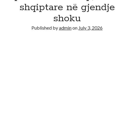
Recent Comments
shqiptare në gjendje
No comments to show.
shoku
Published by
admin
on
July 3, 2026