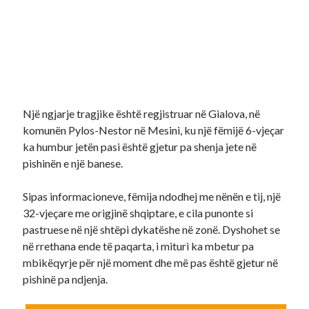
Një ngjarje tragjike është regjistruar në Gialova, në
komunën Pylos-Nestor në Mesini, ku një fëmijë 6-vjeçar
ka humbur jetën pasi është gjetur pa shenja jete në
pishinën e një banese.
Sipas informacioneve, fëmija ndodhej me nënën e tij, një
32-vjeçare me origjinë shqiptare, e cila punonte si
pastruese në një shtëpi dykatëshe në zonë. Dyshohet se
në rrethana ende të paqarta, i mituri ka mbetur pa
mbikëqyrje për një moment dhe më pas është gjetur në
pishinë pa ndjenja.