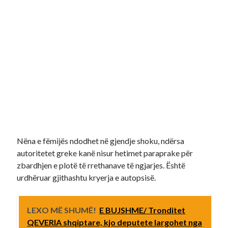
Nëna e fëmijës ndodhet në gjendje shoku, ndërsa
autoritetet greke kanë nisur hetimet paraprake për
zbardhjen e plotë të rrethanave të ngjarjes. Është
urdhëruar gjithashtu kryerja e autopsisë.
LEXO MË SHUMË!
E BUJSHME/ Tronditet
QEVERIA shqiptare, kjo deputete largohet nga