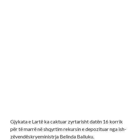
Recent Comments
No comments to show.
Gjykata e Lartë ka caktuar zyrtarisht datën 16 korrik
për të marrë në shqyrtim rekursin e depozituar nga ish-
zëvendëskryeministrja Belinda Balluku.