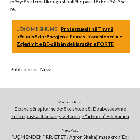
mënyrë sistematike nga shkallët e para të drejtësisë së
re.
LEXO MË SHUMË!
Protestuesit në Tiranë
kërkojnë dorëheqjen e Ramës, Komisionerja e
Zgjerimit e BE-së bën deklaratën e FORTË
Published in
News
Previous Post
E bënë për spital në derë të shtepisë! E pabesueshme
kush e paska dhunuar gazetarin që “adhuron” Edi Ramën
Next Post
“UÇMENDËN” RRJETET! Agron Shehaj ‘masakron’ Edi