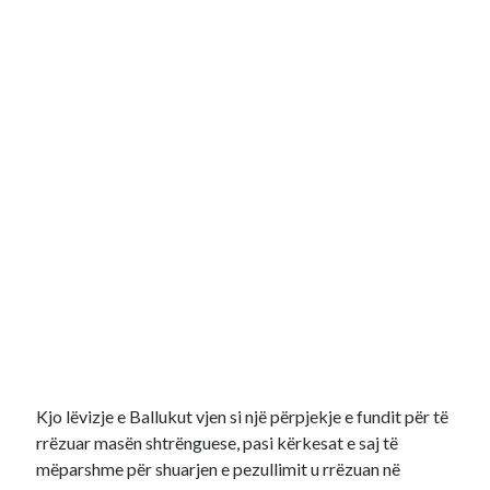
Kjo lëvizje e Ballukut vjen si një përpjekje e fundit për të
rrëzuar masën shtrënguese, pasi kërkesat e saj të
mëparshme për shuarjen e pezullimit u rrëzuan në