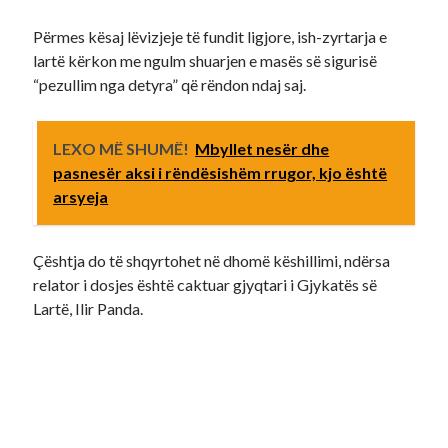
Përmes kësaj lëvizjeje të fundit ligjore, ish-zyrtarja e
lartë kërkon me ngulm shuarjen e masës së sigurisë
“pezullim nga detyra” që rëndon ndaj saj.
LEXO MË SHUMË!
Mbyllet nesër dhe
pasnesër aksi i rëndësishëm rrugor, kjo është
arsyeja
Çështja do të shqyrtohet në dhomë këshillimi, ndërsa
relator i dosjes është caktuar gjyqtari i Gjykatës së
Lartë, Ilir Panda.