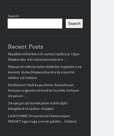
Sidebar
Search
Search
Recent Posts
Shpallet në kërkim ish-zyrtari i policisë, Uljan
Shpataraku. Kërcënoi punonjësit e …
Shkuan të vidhnin telat elektrikë, hajdutin e zë
korenti, dy bashkëpunëtorët e tij e lanë të
vdekur në makinë
Ekskluzive! Nuk ka pushime, Rama kryen
lëvizjen urgjente në fund të Gushtit, furtunë
në qeveri …
34-vjeçari që humbi jetën është djali i
këngëtarit të njohur shqiptar
LAJM I MIRË/ Kryeministri Rama nxjerr
PAMJET nga rruga e re në qytetin… (Video)