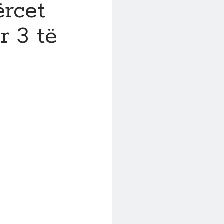
ërcet
r 3 të