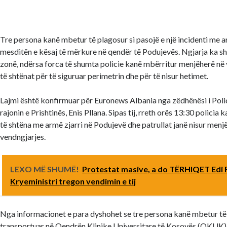
Tre persona kanë mbetur të plagosur si pasojë e një incidenti me a
mesditën e kësaj të mërkure në qendër të Podujevës. Ngjarja ka s
zonë, ndërsa forca të shumta policie kanë mbërritur menjëherë në
të shtënat për të siguruar perimetrin dhe për të nisur hetimet.
Lajmi është konfirmuar për Euronews Albania nga zëdhënësi i Poli
rajonin e Prishtinës, Enis Pllana. Sipas tij, rreth orës 13:30 policia
të shtëna me armë zjarri në Podujevë dhe patrullat janë nisur menj
vendngjarjes.
LEXO MË SHUMË!
Protestat masive, a do TËRHIQET Edi
Kryeministri tregon vendimin e tij
Nga informacionet e para dyshohet se tre persona kanë mbetur të
transportuar në Qendrën Klinike Universitare të Kosovës (QKUK),