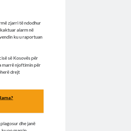
rmë zjarri të ndodhur
hkaktuar alarm në
 vendin ku u raportuan
cisë së Kosovës për
 ka marrë njoftimin për
ëherë drejt
 Rama?
 plagosur dhe janë
 ku po marrin