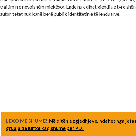
trajtimin e nevojshëm mjekësor. Ende nuk dihet gjendja e tyre shë
autoritetet nuk kanë bërë publik identitetin e të lënduarve.
LEXO MË SHUMË!
Në ditën e zgjedhjeve, ndahet nga jeta
gruaja që luftoi kaq shumë për PD!