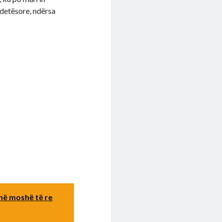
ndetësore, ndërsa
 në moshë të re