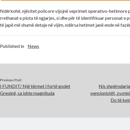
Ndërkohë, njësitet policore vijojnë veprimet operativo-hetimore 
rrethanat e plota të ngjarjes, si dhe për të identifikuar personat e p
të japë më shumë detaje në vijim, ndërsa hetimet janë ende në fazën 
Published in
News
Previous Post
I FUNDIT/ Një tërmet i fortë godet
Nis shpërndarja
Greqinë, sa ishte magnituda
pensionistët, zv.mini
Do të ket