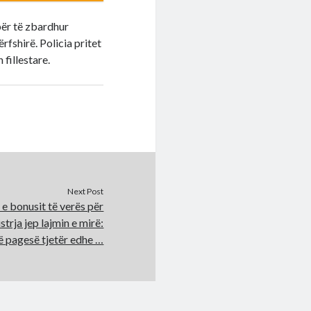
për të zbardhur
ërfshirë. Policia pritet
fillestare.
Next Post
 e bonusit të verës për
strja jep lajmin e mirë:
ë pagesë tjetër edhe …