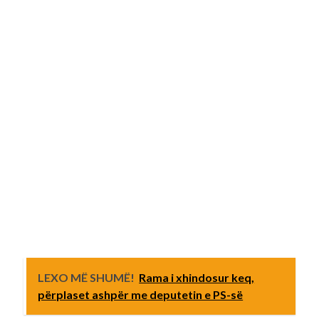
LEXO MË SHUMË!
Rama i xhindosur keq,
përplaset ashpër me deputetin e PS-së