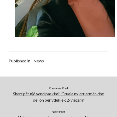
Published in
News
Previous Post
Sherr për një vend parkimi! Gruaja nxjerr armën dhe
qëllon për vdekje 62-vjeçarin
Next Post