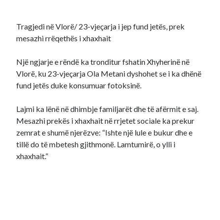
Tragjedi në Vlorë/ 23-vjeçarja i jep fund jetës, prek
mesazhi rrëqethës i xhaxhait
Një ngjarje e rëndë ka tronditur fshatin Xhyherinë në
Vlorë, ku 23-vjeçarja Ola Metani dyshohet se i ka dhënë
fund jetës duke konsumuar fotoksinë.
Lajmi ka lënë në dhimbje familjarët dhe të afërmit e saj.
Mesazhi prekës i xhaxhait në rrjetet sociale ka prekur
zemrat e shumë njerëzve: “Ishte një lule e bukur dhe e
tillë do të mbetesh gjithmonë. Lamtumirë, o ylli i
xhaxhait.”