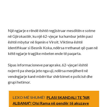
Një ngjarje e rëndë është regjistruar mesditën e sotme
në Gjirokastër, ku një 62-vjeçar ka humbur jetën pasi
është mbytur në liqenin e Viroit. Viktima është
identifikuar si Besnik Koka, ndërsa rrethanat që çuan në
këtë ngjarje tragjike mbeten ende të paqarta.
Sipas informacioneve paraprake, 62-vjeçari është
nxjerrë pa shenja jete nga uji, ndërsa menjëherë në
vendngjarje kanë mbërritur shërbimet e policisë dhe
grupi hetimor.
LEXO MË SHUMË!
PLASI SKANDALI TE “AIR
ALBANIA”! Olsi Rama në qendër të akuzave