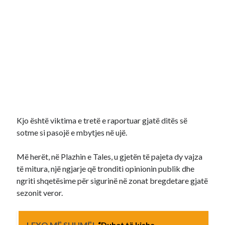
Kjo është viktima e tretë e raportuar gjatë ditës së
sotme si pasojë e mbytjes në ujë.
Më herët, në Plazhin e Tales, u gjetën të pajeta dy vajza
të mitura, një ngjarje që tronditi opinionin publik dhe
ngriti shqetësime për sigurinë në zonat bregdetare gjatë
sezonit veror.
LEXO MË SHUMË!
“Duhet të kisha