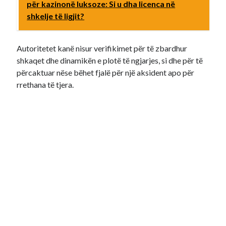
për kazinonë luksoze: Si u dha licenca në
shkelje të ligjit?
Autoritetet kanë nisur verifikimet për të zbardhur
shkaqet dhe dinamikën e plotë të ngjarjes, si dhe për të
përcaktuar nëse bëhet fjalë për një aksident apo për
rrethana të tjera.