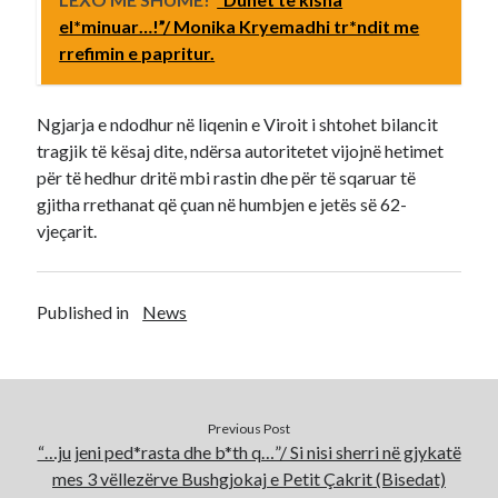
el*minuar…!”/ Monika Kryemadhi tr*ndit me
rrefimin e papritur.
Ngjarja e ndodhur në liqenin e Viroit i shtohet bilancit
tragjik të kësaj dite, ndërsa autoritetet vijojnë hetimet
për të hedhur dritë mbi rastin dhe për të sqaruar të
gjitha rrethanat që çuan në humbjen e jetës së 62-
vjeçarit.
Published in
News
Previous Post
“…ju jeni ped*rasta dhe b*th q…”/ Si nisi sherri në gjykatë
mes 3 vëllezërve Bushgjokaj e Petit Çakrit (Bisedat)