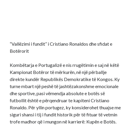
“Vallëzimi i fundit” i Cristiano Ronaldos dhe sfidat e
Botërorit
Kombëtarja e Portugalizë e nis rrugëtimin e saj në këtë
Kampionat Botëror të mërkurën, në një përballje
direkte kundër Republikës Demokratike të Kongos. Ky
turne mbart një peshë të jashtëzakonshme emocionale
dhe sportive, pasi vëmendja absolute e botës së
futbollit është e përqendruar te kapiteni Cristiano
Ronaldo. Për yllin portugez, ky konsiderohet thuajse me
siguri shansi i tij i fundit historik për të fituar të vetmin
trofe madhor që i mungon në karrierë: Kupën e Botës.