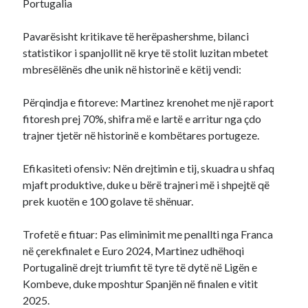
Portugalia
Pavarësisht kritikave të herëpashershme, bilanci
statistikor i spanjollit në krye të stolit luzitan mbetet
mbresëlënës dhe unik në historinë e këtij vendi:
Përqindja e fitoreve: Martinez krenohet me një raport
fitoresh prej 70%, shifra më e lartë e arritur nga çdo
trajner tjetër në historinë e kombëtares portugeze.
Efikasiteti ofensiv: Nën drejtimin e tij, skuadra u shfaq
mjaft produktive, duke u bërë trajneri më i shpejtë që
prek kuotën e 100 golave të shënuar.
Trofetë e fituar: Pas eliminimit me penallti nga Franca
në çerekfinalet e Euro 2024, Martinez udhëhoqi
Portugalinë drejt triumfit të tyre të dytë në Ligën e
Kombeve, duke mposhtur Spanjën në finalen e vitit
2025.