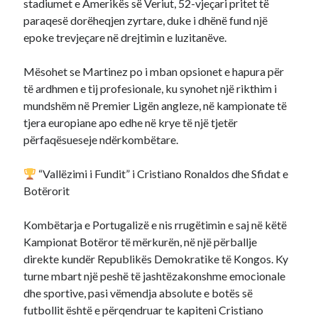
stadiumet e Amerikës së Veriut, 52-vjeçari pritet të
paraqesë dorëheqjen zyrtare, duke i dhënë fund një
epoke trevjeçare në drejtimin e luzitanëve.
Mësohet se Martinez po i mban opsionet e hapura për
të ardhmen e tij profesionale, ku synohet një rikthim i
mundshëm në Premier Ligën angleze, në kampionate të
tjera europiane apo edhe në krye të një tjetër
përfaqësueseje ndërkombëtare.
“Vallëzimi i Fundit” i Cristiano Ronaldos dhe Sfidat e
Botërorit
Kombëtarja e Portugalizë e nis rrugëtimin e saj në këtë
Kampionat Botëror të mërkurën, në një përballje
direkte kundër Republikës Demokratike të Kongos. Ky
turne mbart një peshë të jashtëzakonshme emocionale
dhe sportive, pasi vëmendja absolute e botës së
futbollit është e përqendruar te kapiteni Cristiano