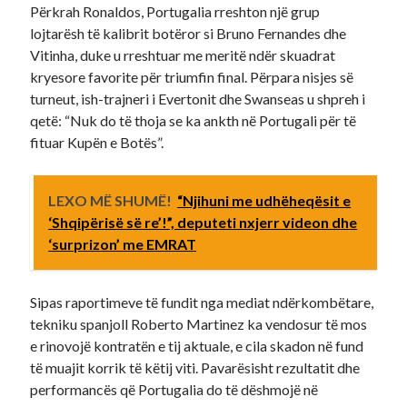
Përkrah Ronaldos, Portugalia rreshton një grup
lojtarësh të kalibrit botëror si Bruno Fernandes dhe
Vitinha, duke u rreshtuar me meritë ndër skuadrat
kryesore favorite për triumfin final. Përpara nisjes së
turneut, ish-trajneri i Evertonit dhe Swanseas u shpreh i
qetë: “Nuk do të thoja se ka ankth në Portugali për të
fituar Kupën e Botës”.
LEXO MË SHUMË!
“Njihuni me udhëheqësit e
‘Shqipërisë së re’!”, deputeti nxjerr videon dhe
‘surprizon’ me EMRAT
Sipas raportimeve të fundit nga mediat ndërkombëtare,
tekniku spanjoll Roberto Martinez ka vendosur të mos
e rinovojë kontratën e tij aktuale, e cila skadon në fund
të muajit korrik të këtij viti. Pavarësisht rezultatit dhe
performancës që Portugalia do të dëshmojë në