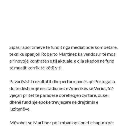
Sipas raportimeve të fundit nga mediat ndërkombëtare,
tekniku spanjoll Roberto Martinez ka vendosur të mos
e rinovojë kontratën e tij aktuale, e cila skadon në fund
të muajit korrik të këtij viti.
Pavarësisht rezultatit dhe performancës që Portugalia
do të dëshmojë në stadiumet e Amerikës së Veriut, 52-
vjeçari pritet të paraqesë dorëheqjen zyrtare, duke i
dhënë fund një epoke trevjeçare në drejtimin e
luzitanëve.
Mësohet se Martinez po i mban opsionet e hapura për