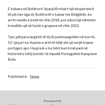
E kaluara në Botërorë: Spanjolli mbart një eksperiencë
të përzier nga dy Botërorët e kaluar me Belgjikën, ku
arriti vendin e tretë në vitin 2018, por pësoi një eliminim
tronditës që në fazën e grupeve në vitin 2022.
Tani, përpara largimit të tij të pashmangshëm në korrik,
52-vjeçari ka shansin e artë të bëjë atë që asnjë trajner
portugez apo i huaj nuk e ka bërë kurrë më parë në
historinë e këtij kombi: të shpallë Portugalinë Kampione
Bote.
Published in
News
Previous Post