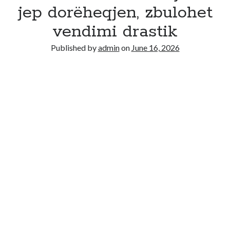
jep dorëheqjen, zbulohet
Recent Comments
vendimi drastik
No comments to show.
Published by
admin
on
June 16, 2026