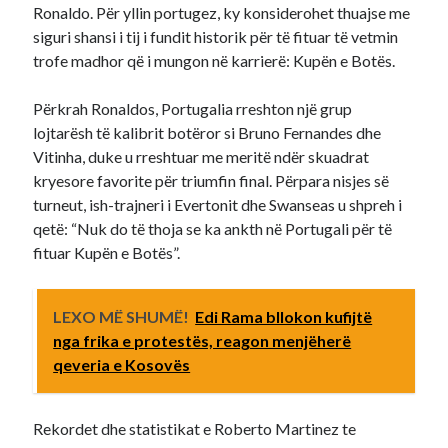
Ronaldo. Për yllin portugez, ky konsiderohet thuajse me
siguri shansi i tij i fundit historik për të fituar të vetmin
trofe madhor që i mungon në karrierë: Kupën e Botës.
Përkrah Ronaldos, Portugalia rreshton një grup
lojtarësh të kalibrit botëror si Bruno Fernandes dhe
Vitinha, duke u rreshtuar me meritë ndër skuadrat
kryesore favorite për triumfin final. Përpara nisjes së
turneut, ish-trajneri i Evertonit dhe Swanseas u shpreh i
qetë: “Nuk do të thoja se ka ankth në Portugali për të
fituar Kupën e Botës”.
LEXO MË SHUMË!
Edi Rama bllokon kufijtë
nga frika e protestës, reagon menjëherë
qeveria e Kosovës
Rekordet dhe statistikat e Roberto Martinez te