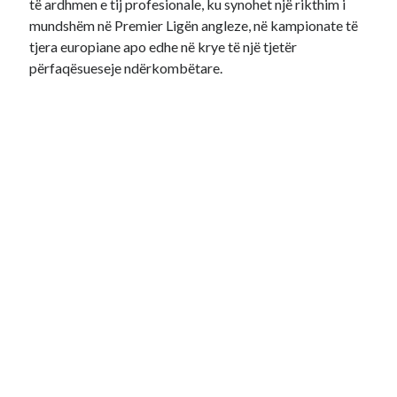
të ardhmen e tij profesionale, ku synohet një rikthim i
mundshëm në Premier Ligën angleze, në kampionate të
tjera europiane apo edhe në krye të një tjetër
përfaqësueseje ndërkombëtare.