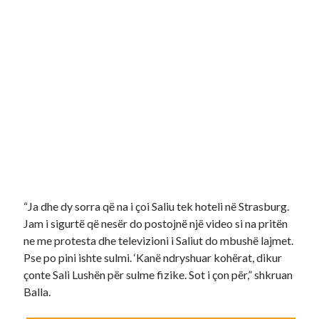
“Ja dhe dy sorra që na i çoi Saliu tek hoteli në Strasburg.
Jam i sigurtë që nesër do postojnë një video si na pritën
ne me protesta dhe televizioni i Saliut do mbushë lajmet.
Pse po pini ishte sulmi. ‘Kanë ndryshuar kohërat, dikur
çonte Sali Lushën për sulme fizike. Sot i çon për,” shkruan
Balla.