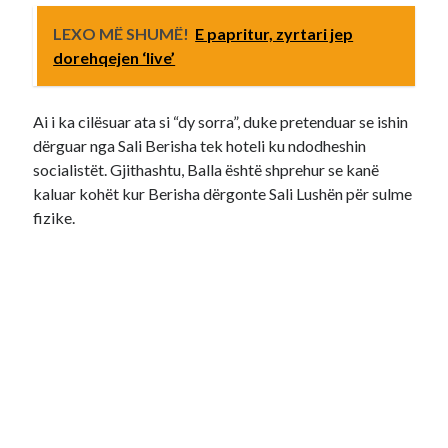
LEXO MË SHUMË!
E papritur, zyrtari jep
dorehqejen ‘live’
Ai i ka cilësuar ata si “dy sorra”, duke pretenduar se ishin
dërguar nga Sali Berisha tek hoteli ku ndodheshin
socialistët. Gjithashtu, Balla është shprehur se kanë
kaluar kohët kur Berisha dërgonte Sali Lushën për sulme
fizike.