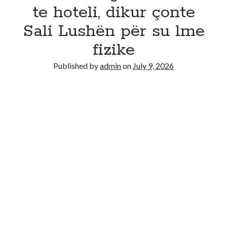
Recent Comments
te hoteli, dikur çonte
No comments to show.
Sali Lushën për su lme
fizike
Published by
admin
on
July 9, 2026