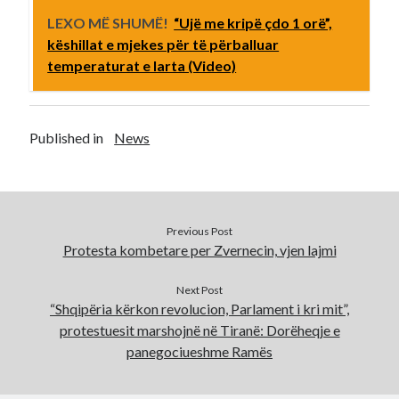
LEXO MË SHUMË!
“Ujë me kripë çdo 1 orë”,
këshillat e mjekes për të përballuar
temperaturat e larta (Video)
Published in
News
Previous Post
Protesta kombetare per Zvernecin, vjen lajmi
Next Post
“Shqipëria kërkon revolucion, Parlament i kri mit”,
protestuesit marshojnë në Tiranë: Dorëheqje e
panegociueshme Ramës