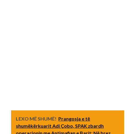
LEXO MË SHUMË!
Prangosja e të
shumëkërkuarit Adi Çobo, SPAK zbardh
operacionin me Antimafian e Barit: Në brez