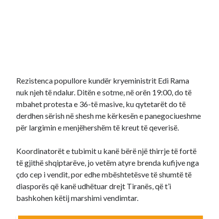
Rezistenca popullore kundër kryeministrit Edi Rama
nuk njeh të ndalur. Ditën e sotme, në orën 19:00, do të
mbahet protesta e 36-të masive, ku qytetarët do të
derdhen sërish në shesh me kërkesën e panegociueshme
për largimin e menjëhershëm të kreut të qeverisë.
Koordinatorët e tubimit u kanë bërë një thirrje të fortë
të gjithë shqiptarëve, jo vetëm atyre brenda kufijve nga
çdo cep i vendit, por edhe mbështetësve të shumtë të
diasporës që kanë udhëtuar drejt Tiranës, që t’i
bashkohen këtij marshimi vendimtar.