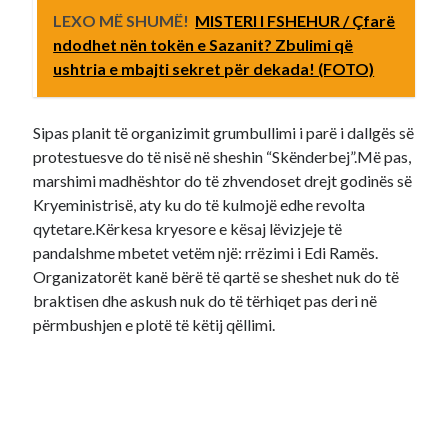
LEXO MË SHUMË!
MISTERI I FSHEHUR / Çfarë
ndodhet nën tokën e Sazanit? Zbulimi që
ushtria e mbajti sekret për dekada! (FOTO)
Sipas planit të organizimit grumbullimi i parë i dallgës së
protestuesve do të nisë në sheshin “Skënderbej”.Më pas,
marshimi madhështor do të zhvendoset drejt godinës së
Kryeministrisë, aty ku do të kulmojë edhe revolta
qytetare.Kërkesa kryesore e kësaj lëvizjeje të
pandalshme mbetet vetëm një: rrëzimi i Edi Ramës.
Organizatorët kanë bërë të qartë se sheshet nuk do të
braktisen dhe askush nuk do të tërhiqet pas deri në
përmbushjen e plotë të këtij qëllimi.