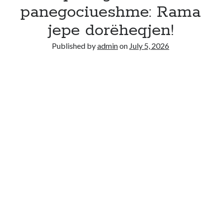
Recent Comments
panegociueshme: Rama
No comments to show.
jepe dorëheqjen!
Published by
admin
on
July 5, 2026