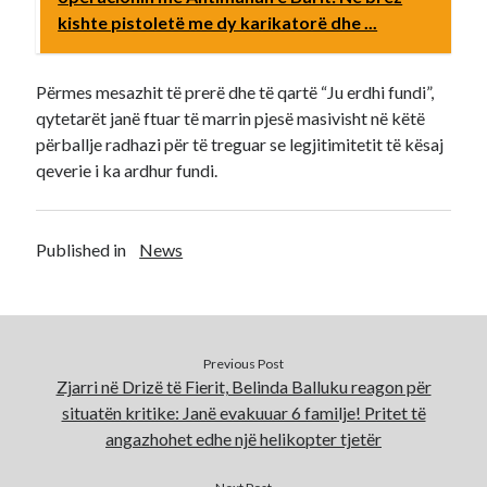
kishte pistoletë me dy karikatorë dhe ...
Përmes mesazhit të prerë dhe të qartë “Ju erdhi fundi”,
qytetarët janë ftuar të marrin pjesë masivisht në këtë
përballje radhazi për të treguar se legjitimitetit të kësaj
qeverie i ka ardhur fundi.
Published in
News
Previous Post
Zjarri në Drizë të Fierit, Belinda Balluku reagon për
situatën kritike: Janë evakuuar 6 familje! Pritet të
angazhohet edhe një helikopter tjetër