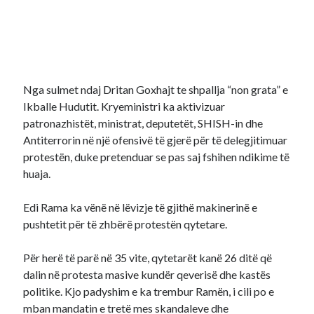
Nga sulmet ndaj Dritan Goxhajt te shpallja “non grata” e
Ikballe Hudutit. Kryeministri ka aktivizuar
patronazhistët, ministrat, deputetët, SHISH-in dhe
Antiterrorin në një ofensivë të gjerë për të delegjitimuar
protestën, duke pretenduar se pas saj fshihen ndikime të
huaja.
Edi Rama ka vënë në lëvizje të gjithë makinerinë e
pushtetit për të zhbërë protestën qytetare.
Për herë të parë në 35 vite, qytetarët kanë 26 ditë që
dalin në protesta masive kundër qeverisë dhe kastës
politike. Kjo padyshim e ka trembur Ramën, i cili po e
mban mandatin e tretë mes skandaleve dhe