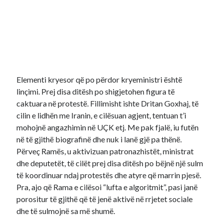
Elementi kryesor që po përdor kryeministri është
linçimi. Prej disa ditësh po shigjetohen figura të
caktuara në protestë. Fillimisht ishte Dritan Goxhaj, të
cilin e lidhën me Iranin, e cilësuan agjent, tentuan t’i
mohojnë angazhimin në UÇK etj. Me pak fjalë, iu futën
në të gjithë biografinë dhe nuk i lanë gjë pa thënë.
Përveç Ramës, u aktivizuan patronazhistët, ministrat
dhe deputetët, të cilët prej disa ditësh po bëjnë një sulm
të koordinuar ndaj protestës dhe atyre që marrin pjesë.
Pra, ajo që Rama e cilësoi “lufta e algoritmit”, pasi janë
porositur të gjithë që të jenë aktivë në rrjetet sociale
dhe të sulmojnë sa më shumë.