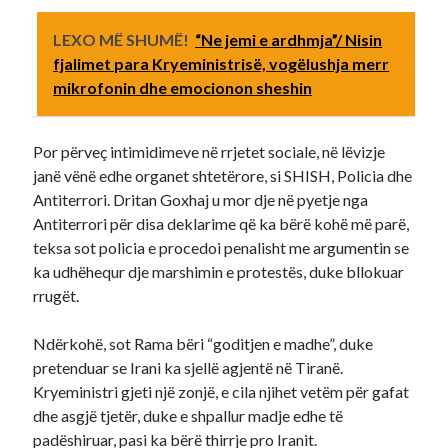
LEXO MË SHUMË!
“Ne jemi e ardhmja”/ Nisin
fjalimet para Kryeministrisë, vogëlushja merr
mikrofonin dhe emocionon sheshin
Por përveç intimidimeve në rrjetet sociale, në lëvizje
janë vënë edhe organet shtetërore, si SHISH, Policia dhe
Antiterrori. Dritan Goxhaj u mor dje në pyetje nga
Antiterrori për disa deklarime që ka bërë kohë më parë,
teksa sot policia e procedoi penalisht me argumentin se
ka udhëhequr dje marshimin e protestës, duke bllokuar
rrugët.
Ndërkohë, sot Rama bëri “goditjen e madhe”, duke
pretenduar se Irani ka sjellë agjentë në Tiranë.
Kryeministri gjeti një zonjë, e cila njihet vetëm për gafat
dhe asgjë tjetër, duke e shpallur madje edhe të
padëshiruar, pasi ka bërë thirrje pro Iranit.