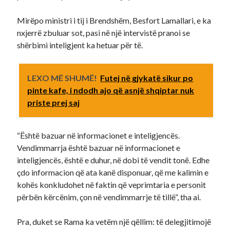
Mirëpo ministri i tij i Brendshëm, Besfort Lamallari, e ka
nxjerrë zbuluar sot, pasi në një intervistë pranoi se
shërbimi inteligjent ka hetuar për të.
LEXO MË SHUMË!
Futej në gjykatë sikur po
pinte kafe, i ndodh ajo që asnjë shqiptar nuk
priste prej saj
“Është bazuar në informacionet e inteligjencës.
Vendimmarrja është bazuar në informacionet e
inteligjencës, është e duhur, në dobi të vendit tonë. Edhe
çdo informacion që ata kanë disponuar, që me kalimin e
kohës konkludohet në faktin që veprimtaria e personit
përbën kërcënim, çon në vendimmarrje të tillë”, tha ai.
Pra, duket se Rama ka vetëm një qëllim: të delegjitimojë