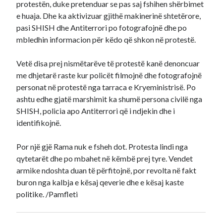
protestën, duke pretenduar se pas saj fshihen shërbimet
e huaja. Dhe ka aktivizuar gjithë makinerinë shtetërore,
pasi SHISH dhe Antiterrori po fotografojnë dhe po
mbledhin informacion për këdo që shkon në protestë.
Vetë disa prej nismëtarëve të protestë kanë denoncuar
me dhjetarë raste kur policët filmojnë dhe fotografojnë
personat në protestë nga tarraca e Kryeministrisë. Po
ashtu edhe gjatë marshimit ka shumë persona civilë nga
SHISH, policia apo Antiterrori që i ndjekin dhe i
identifikojnë.
Por një gjë Rama nuk e fsheh dot. Protesta lindi nga
qytetarët dhe po mbahet në këmbë prej tyre. Vendet
armike ndoshta duan të përfitojnë, por revolta në fakt
buron nga kalbja e kësaj qeverie dhe e kësaj kaste
politike. /Pamfleti