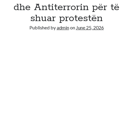
Recent Comments
dhe Antiterrorin për të
No comments to show.
shuar protestën
Published by
admin
on
June 25, 2026