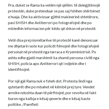
Pra, duket se Rama ka vetëm një qëllim: të delegjitimojë
protestën, duke pretenduar se pas saj fshihen shërbimet
e huaja. Dhe ka aktivizuar gjithë makinerinë shtetërore,
pasi SHISH dhe Antiterrori po fotografojnë dhe po
mbledhin informacion për këdo që shkon në protestë.
Vetë disa prej nismëtarëve të protestë kanë denoncuar
me dhjetarë raste kur policët filmojnë dhe fotografojnë
personat në protestë nga tarraca e Kryeministrisë. Po
ashtu edhe gjatë marshimit ka shumë persona civilë nga
SHISH, policia apo Antiterrori që i ndjekin dhe i
identifikojnë.
Por një gjë Rama nuk e fsheh dot. Protesta lindi nga
qytetarët dhe po mbahet në këmbë prej tyre. Vendet
armike ndoshta duan të përfitojnë, por revolta në fakt
buron nga kalbja e kësaj qeverie dhe e kësaj kaste
politike. /Pamfleti