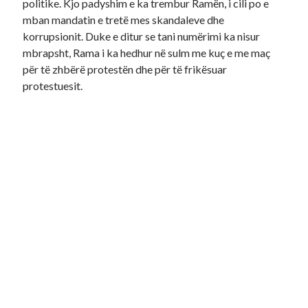
politike. Kjo padyshim e ka trembur Ramën, i cili po e
mban mandatin e tretë mes skandaleve dhe
korrupsionit. Duke e ditur se tani numërimi ka nisur
mbrapsht, Rama i ka hedhur në sulm me kuç e me maç
për të zhbërë protestën dhe për të frikësuar
protestuesit.