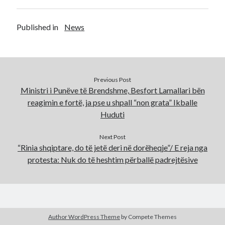
Published in
News
Previous Post
Ministri i Punëve të Brendshme, Besfort Lamallari bën
reagimin e fortë, ja pse u shpall “non grata” Ikballe
Huduti
Next Post
“Rinia shqiptare, do të jetë deri në dorëheqje”/ E reja nga
protesta: Nuk do të heshtim përballë padrejtësive
Author WordPress Theme
by Compete Themes