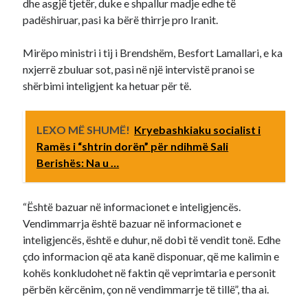
dhe asgjë tjetër, duke e shpallur madje edhe të
padëshiruar, pasi ka bërë thirrje pro Iranit.
Mirëpo ministri i tij i Brendshëm, Besfort Lamallari, e ka
nxjerrë zbuluar sot, pasi në një intervistë pranoi se
shërbimi inteligjent ka hetuar për të.
LEXO MË SHUMË!
Kryebashkiaku socialist i
Ramës i “shtrin dorën” për ndihmë Sali
Berishës: Na u …
“Është bazuar në informacionet e inteligjencës.
Vendimmarrja është bazuar në informacionet e
inteligjencës, është e duhur, në dobi të vendit tonë. Edhe
çdo informacion që ata kanë disponuar, që me kalimin e
kohës konkludohet në faktin që veprimtaria e personit
përbën kërcënim, çon në vendimmarrje të tillë”, tha ai.