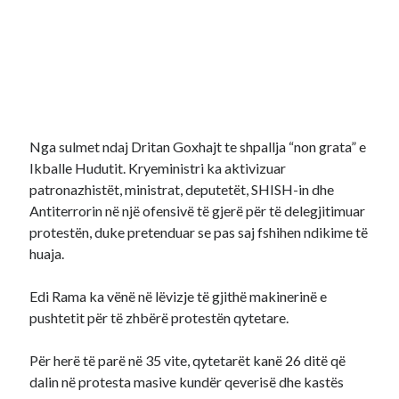
Nga sulmet ndaj Dritan Goxhajt te shpallja “non grata” e
Ikballe Hudutit. Kryeministri ka aktivizuar
patronazhistët, ministrat, deputetët, SHISH-in dhe
Antiterrorin në një ofensivë të gjerë për të delegjitimuar
protestën, duke pretenduar se pas saj fshihen ndikime të
huaja.
Edi Rama ka vënë në lëvizje të gjithë makinerinë e
pushtetit për të zhbërë protestën qytetare.
Për herë të parë në 35 vite, qytetarët kanë 26 ditë që
dalin në protesta masive kundër qeverisë dhe kastës