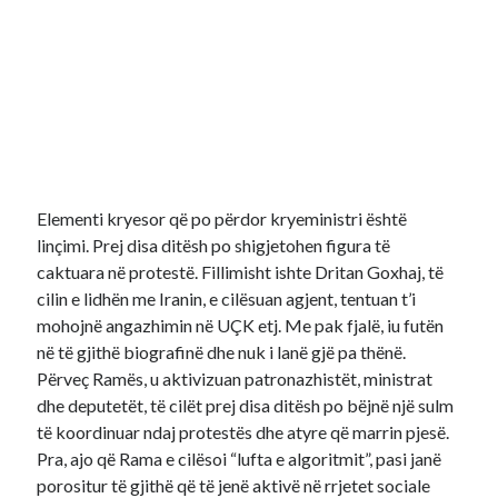
Elementi kryesor që po përdor kryeministri është
linçimi. Prej disa ditësh po shigjetohen figura të
caktuara në protestë. Fillimisht ishte Dritan Goxhaj, të
cilin e lidhën me Iranin, e cilësuan agjent, tentuan t’i
mohojnë angazhimin në UÇK etj. Me pak fjalë, iu futën
në të gjithë biografinë dhe nuk i lanë gjë pa thënë.
Përveç Ramës, u aktivizuan patronazhistët, ministrat
dhe deputetët, të cilët prej disa ditësh po bëjnë një sulm
të koordinuar ndaj protestës dhe atyre që marrin pjesë.
Pra, ajo që Rama e cilësoi “lufta e algoritmit”, pasi janë
porositur të gjithë që të jenë aktivë në rrjetet sociale