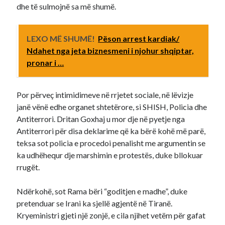
dhe të sulmojnë sa më shumë.
LEXO MË SHUMË!
Pëson arrest kardiak/
Ndahet nga jeta biznesmeni i njohur shqiptar,
pronar i …
Por përveç intimidimeve në rrjetet sociale, në lëvizje
janë vënë edhe organet shtetërore, si SHISH, Policia dhe
Antiterrori. Dritan Goxhaj u mor dje në pyetje nga
Antiterrori për disa deklarime që ka bërë kohë më parë,
teksa sot policia e procedoi penalisht me argumentin se
ka udhëhequr dje marshimin e protestës, duke bllokuar
rrugët.
Ndërkohë, sot Rama bëri “goditjen e madhe”, duke
pretenduar se Irani ka sjellë agjentë në Tiranë.
Kryeministri gjeti një zonjë, e cila njihet vetëm për gafat