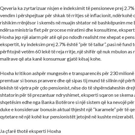
Qeveria ka zyrtarizuar nisjen e indeksimit të pensioneve prej 2.7% 
vendim i përshpejtuar për shkak të rritjes së inflacionit, ndërkohë
rishikim rrënjësor i skemës në muajin shtator në bashkëpunim me 
ndërsa ministria flet për procese miratimi dhe konsultime, eksper
Hoxha jep një alarm për atë që po ndodh realisht me xhepat e pens
ekspertit, ky indeksim prej 2.7% është “për të tallur”, pasi në fund 
përfitojnë vetëm 60 lekë të reja rritje, një shifër që nuk mbulon as 
mallrave që ata kanë konsumuar gjatë kësaj kohe.
Hoxha kritikon ashpër mungesën e transparencës për 230 milionë 
premtuar si bonus pranvere dhe që sipas tij mund të sillnin një përf
lekësh të vjetra për çdo pensionist, nëse do të shpërndaheshin drej
shtatorin për të prezantuar ndryshimet, eksperti sqaron se skema 
shqetësim edhe nga Banka Botërore si një sistem që ka nevojë për
duke e konsideruar bonusin aktual thjesht një “karamele” për të q
qytetare në një kohë kur pensionistët jetojnë në kushte mizerabël.
Ja çfarë thotë eksperti Hoxha