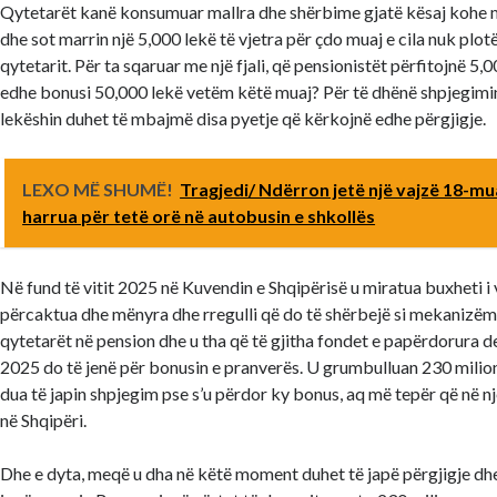
Qytetarët kanë konsumuar mallra dhe shërbime gjatë kësaj kohe m
dhe sot marrin një 5,000 lekë të vjetra për çdo muaj e cila nuk plot
qytetarit. Për ta sqaruar me një fjali, që pensionistët përfitojnë 5,00
edhe bonusi 50,000 lekë vetëm këtë muaj? Për të dhënë shpjegimi
lekëshin duhet të mbajmë disa pyetje që kërkojnë edhe përgjigje.
LEXO MË SHUMË!
Tragjedi/ Ndërron jetë një vajzë 18-mu
harrua për tetë orë në autobusin e shkollës
Në fund të vitit 2025 në Kuvendin e Shqipërisë u miratua buxheti i 
përcaktua dhe mënyra dhe rregulli që do të shërbejë si mekanizëm
qytetarët në pension dhe u tha që të gjitha fondet e papërdorura der
2025 do të jenë për bonusin e pranverës. U grumbulluan 230 milionë
dua të japin shpjegim pse s’u përdor ky bonus, aq më tepër që në nj
në Shqipëri.
Dhe e dyta, meqë u dha në këtë moment duhet të japë përgjigje dhe