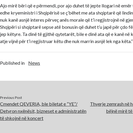
Ajo mirë bëri që e përmendi, por ajo duhet të jepte llogari në emër
edhe kryeministri i Shqipërisë se ç’bëhet me ata shqiptarë që lindin
nuk kanë asnjë interes përveç anës morale që t’i regjistrojnë në gje
Shqipëri si shqiptarë sepse atë bonusin që duhet t’u japë për çdo fë
jep këtyre. Ta dinë të gjithë qytetarët, bile e dinë ata që e kanë në k
atje vijnë për t’i regjistruar këtu dhe nuk marrin asnjë lek nga këta.”
Published in
News
Previous Post
Çmendet QEVERIA, ble biletat e “YE”/
Thyerje zemrash në h
Detyron nxënësit, bizneset e administratën
bëjnë mirë të
të shkojnë në koncert