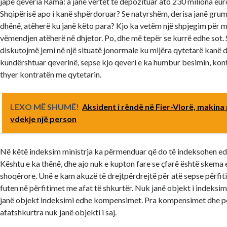
japë qeveria Rama: a janë vërtet të depozituar ato 230 miliona eu
Shqipërisë apo i kanë shpërdoruar? Se natyrshëm, derisa janë grum
dhënë, atëherë ku janë këto para? Kjo ka vetëm një shpjegim për m
vëmendjen atëherë në dhjetor. Po, dhe më tepër se kurrë edhe sot. 
diskutojmë jemi në një situatë jonormale ku mijëra qytetarë kanë d
kundërshtuar qeverinë, sepse kjo qeveri e ka humbur besimin, kon
thyer kontratën me qytetarin.
LEXO MË SHUMË!
Aksident i rëndë në Fier-Vlorë, makina
vdekje një person
Në këtë indeksim ministrja ka përmenduar që do të indeksohen edhe
Kështu e ka thënë, dhe ajo nuk e kupton fare se çfarë është skema
shoqërore. Unë e kam akuzë të drejtpërdrejtë për atë sepse përfit
futen në përfitimet me afat të shkurtër. Nuk janë objekt i indeksim
janë objekt indeksimi edhe kompensimet. Pra kompensimet dhe për
afatshkurtra nuk janë objekti i saj.