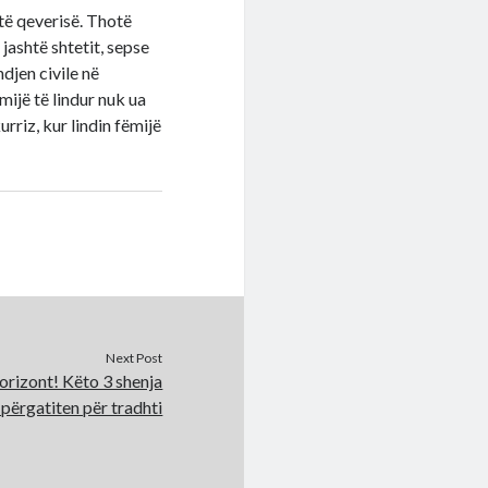
 të qeverisë. Thotë
 jashtë shtetit, sepse
ndjen civile në
mijë të lindur nuk ua
urriz, kur lindin fëmijë
Next Post
orizont! Këto 3 shenja
 përgatiten për tradhti