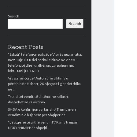
Sidebar
Search
Search
Recent Posts
“Sakati” telefonon policët e Vlorës nga arratia,
Inez Hajrulla u del përballë bluve në video-
telefonatë dhe i urdhëron: Largohuni nga
lokali tani (DETAJE)
Vrasja në Korçë/ Autori dhe viktima u
përfshinë në sherr, 20-vjeçarit i gjendet thika
në …
Tronditet vendi, të shtëna me kallash,
dyshohet se ka viktima
SHBA e konfirmon zyrtarisht/ Trump merr
vendimin e bujshëm për Shqipërinë
“Lëvizje në të gjithë vendin!”/ Rama tregon
NDRYSHIMIN: Së shpejti…