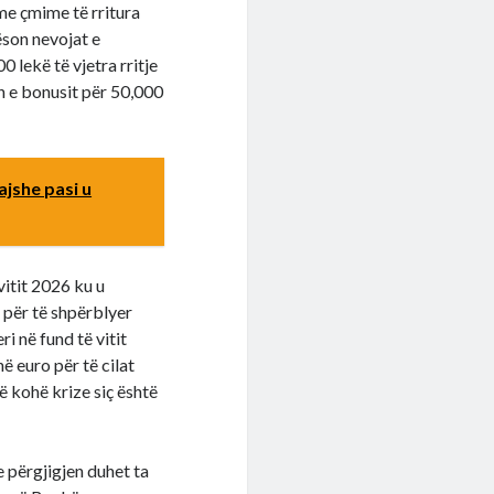
e çmime të rritura
ëson nevojat e
0 lekë të vjetra rritje
n e bonusit për 50,000
ajshe pasi u
vitit 2026 ku u
 për të shpërblyer
i në fund të vitit
 euro për të cilat
ë kohë krize siç është
 përgjigjen duhet ta