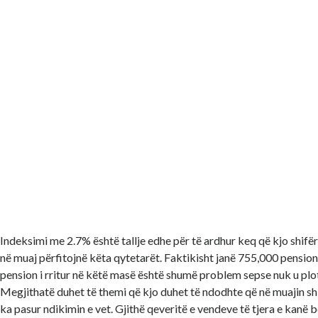
Indeksimi me 2.7% është tallje edhe për të ardhur keq që kjo shifër
në muaj përfitojnë këta qytetarët. Faktikisht janë 755,000 pension
pension i rritur në këtë masë është shumë problem sepse nuk u plo
Megjithatë duhet të themi që kjo duhet të ndodhte që në muajin sh
ka pasur ndikimin e vet. Gjithë qeveritë e vendeve të tjera e kanë 