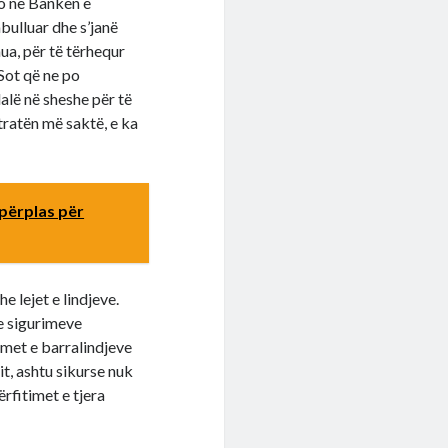
ro në Bankën e
bulluar dhe s’janë
ua, për të tërhequr
Sot që ne po
alë në sheshe për të
tratën më saktë, e ka
 përplas për
 lejet e lindjeve.
 e sigurimeve
imet e barralindjeve
it, ashtu sikurse nuk
fitimet e tjera