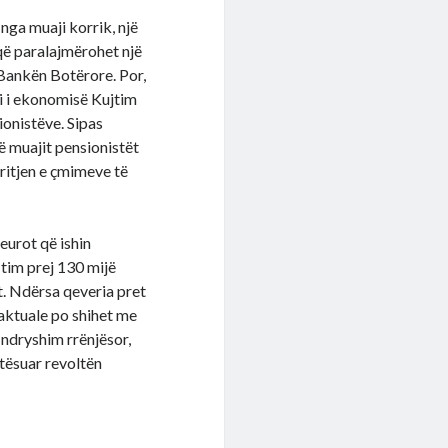
nga muaji korrik, një
 që paralajmërohet një
Bankën Botërore. Por,
ti i ekonomisë Kujtim
ionistëve. Sipas
të muajit pensionistët
rritjen e çmimeve të
eurot që ishin
itim prej 130 mijë
t. Ndërsa qeveria pret
aktuale po shihet me
 ndryshim rrënjësor,
etësuar revoltën