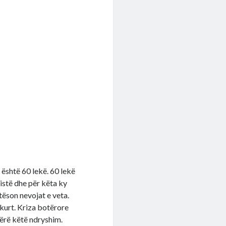
 është 60 lekë. 60 lekë
istë dhe për këta ky
tëson nevojat e veta.
kurt. Kriza botërore
bërë këtë ndryshim.