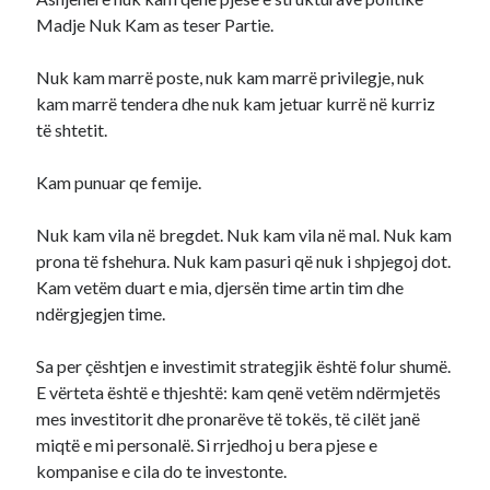
Madje Nuk Kam as teser Partie.
Nuk kam marrë poste, nuk kam marrë privilegje, nuk
kam marrë tendera dhe nuk kam jetuar kurrë në kurriz
të shtetit.
Kam punuar qe femije.
Nuk kam vila në bregdet. Nuk kam vila në mal. Nuk kam
prona të fshehura. Nuk kam pasuri që nuk i shpjegoj dot.
Kam vetëm duart e mia, djersën time artin tim dhe
ndërgjegjen time.
Sa per çështjen e investimit strategjik është folur shumë.
E vërteta është e thjeshtë: kam qenë vetëm ndërmjetës
mes investitorit dhe pronarëve të tokës, të cilët janë
miqtë e mi personalë. Si rrjedhoj u bera pjese e
kompanise e cila do te investonte.