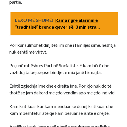
partie.
LEXO MË SHUMË!
Rama ngre alarmin e
“tradhtisë” brenda qeverisë, 3 ministra…
Por kur sulmohet dinjiteti im dhe i familjes sime, heshtja
nuk është më virtyt.
Po, unë mbështes Partinë Socialiste. E kam bërë dhe
vazhdoj ta bëj, sepse bindjet e mia janë të majta.
Është zgjedhja ime dhe e drejta ime. Por kjo nuk do të
thotë se jam dakord me çdo vendim apo me çdo individ.
Kam kritikuar kur kam menduar se duhej kritikuar dhe
kam mbështetur atë që kam besuar se ishte e drejtë.
Asnjëherë nuk kam qenë pjesë e strukturave politike