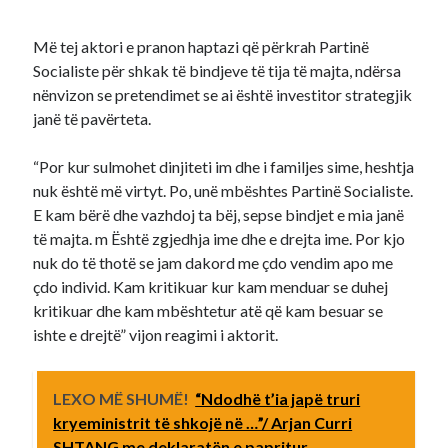
Më tej aktori e pranon haptazi që përkrah Partinë
Socialiste për shkak të bindjeve të tija të majta, ndërsa
nënvizon se pretendimet se ai është investitor strategjik
janë të pavërteta.
“Por kur sulmohet dinjiteti im dhe i familjes sime, heshtja
nuk është më virtyt. Po, unë mbështes Partinë Socialiste.
E kam bërë dhe vazhdoj ta bëj, sepse bindjet e mia janë
të majta. m Është zgjedhja ime dhe e drejta ime. Por kjo
nuk do të thotë se jam dakord me çdo vendim apo me
çdo individ. Kam kritikuar kur kam menduar se duhej
kritikuar dhe kam mbështetur atë që kam besuar se
ishte e drejtë” vijon reagimi i aktorit.
LEXO MË SHUMË!
“Ndodhë t’ia japë truri
kryeministrit të shkojë në …”/ Arjan Curri
SHTANG me deklaratën e papritur