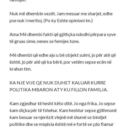
Nuk më dhembin vezët. Jam mesuar me sharjet, edhe
pse nuk i meritoj. (Po ky Eshte opinioni im.)
Ama Më dhembi fakti që gjithçka ndodhi përpara syve
të gruas sime, nenes se femijes tone.
Më dhembi që edhe ajo u bë objekt sulmi, jo për atë që
është, jo për atë që ka bërë, por vetëm sepse ecën në
krahun tim.
KA NJE VIJE QE NUK DUHET KALUAR KURRE
POLITIKA MBARON ATY KU FILLON FAMILJA.
Kam zgjedhur të hesht këto ditë. Jo nga frika. Jo sepse
kam diçka për të fshehur. Kam heshtur sepse gjithmonë
kam besuar se njerëzit vlejnë më shumë se bindjet
politike dhe se miqësia është më e fortë se çdo flamur