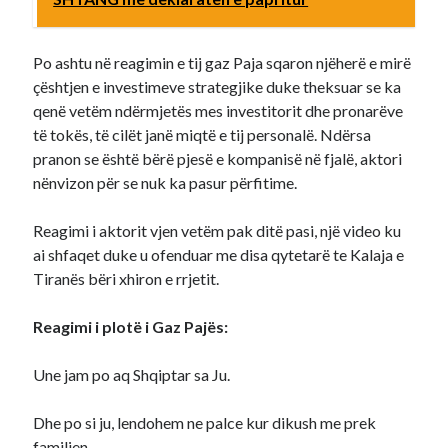
Po ashtu në reagimin e tij gaz Paja sqaron njëherë e mirë
çështjen e investimeve strategjike duke theksuar se ka
qenë vetëm ndërmjetës mes investitorit dhe pronarëve
të tokës, të cilët janë miqtë e tij personalë. Ndërsa
pranon se është bërë pjesë e kompanisë në fjalë, aktori
nënvizon për se nuk ka pasur përfitime.
Reagimi i aktorit vjen vetëm pak ditë pasi, një video ku
ai shfaqet duke u ofenduar me disa qytetarë te Kalaja e
Tiranës bëri xhiron e rrjetit.
Reagimi i plotë i Gaz Pajës:
Une jam po aq Shqiptar sa Ju.
Dhe po si ju, lendohem ne palce kur dikush me prek
familjen.