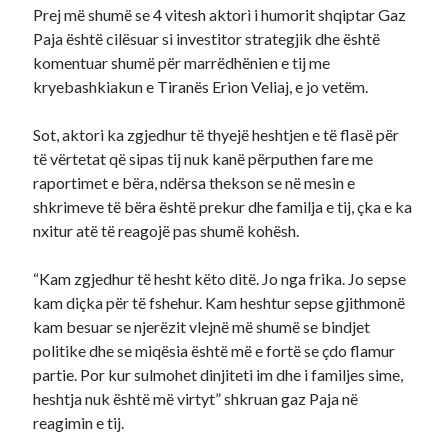
Prej më shumë se 4 vitesh aktori i humorit shqiptar Gaz
Paja është cilësuar si investitor strategjik dhe është
komentuar shumë për marrëdhënien e tij me
kryebashkiakun e Tiranës Erion Veliaj, e jo vetëm.
Sot, aktori ka zgjedhur të thyejë heshtjen e të flasë për
të vërtetat që sipas tij nuk kanë përputhen fare me
raportimet e bëra, ndërsa thekson se në mesin e
shkrimeve të bëra është prekur dhe familja e tij, çka e ka
nxitur atë të reagojë pas shumë kohësh.
“Kam zgjedhur të hesht këto ditë. Jo nga frika. Jo sepse
kam diçka për të fshehur. Kam heshtur sepse gjithmonë
kam besuar se njerëzit vlejnë më shumë se bindjet
politike dhe se miqësia është më e fortë se çdo flamur
partie. Por kur sulmohet dinjiteti im dhe i familjes sime,
heshtja nuk është më virtyt” shkruan gaz Paja në
reagimin e tij.