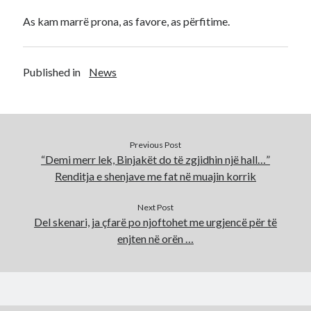
As kam marrë prona, as favore, as përfitime.
Published in
News
Previous Post
“Demi merr lek, Binjakët do të zgjidhin një hall…”
Renditja e shenjave me fat në muajin korrik
Next Post
Del skenari, ja çfarë po njoftohet me urgjencë për të
enjten në orën …