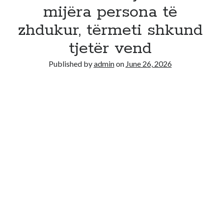
mijëra persona të
Recent Comments
zhdukur, tërmeti shkund
No comments to show.
tjetër vend
Published by
admin
on
June 26, 2026