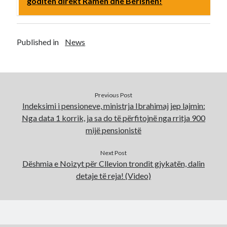
goditën direkt Ramën dhe Berishën!
Published in
News
Previous Post
Indeksimi i pensioneve, ministrja Ibrahimaj jep lajmin:
Nga data 1 korrik, ja sa do të përfitojnë nga rritja 900
mijë pensionistë
Next Post
Dëshmia e Noizyt për Cllevion trondit gjykatën, dalin
detaje të reja! (Video)