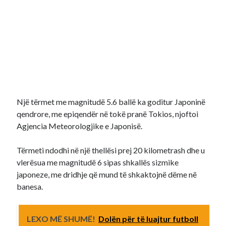
Një tërmet me magnitudë 5.6 ballë ka goditur Japoninë
qendrore, me epiqendër në tokë pranë Tokios, njoftoi
Agjencia Meteorologjike e Japonisë.
Tërmeti ndodhi në një thellësi prej 20 kilometrash dhe u
vlerësua me magnitudë 6 sipas shkallës sizmike
japoneze, me dridhje që mund të shkaktojnë dëme në
banesa.
LEXO MË SHUMË!
Dolën për të luajtur futboll