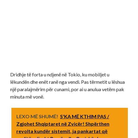
Dridhje të forta u ndjenë në Tokio, ku mobiljet u
lëkundën dhe enët ranë nga vendi. Pas tërmetit u lëshua
një paralajmërim për cunami, por ai u anulua vetëm pak
minuta më vonë.
LEXO MË SHUMË!
S'KA MË KTHIM PAS /
Zgjohet Shqiptaret në Zvicër! Shpërthen
revolta kundër sistemit, ja pankartat që