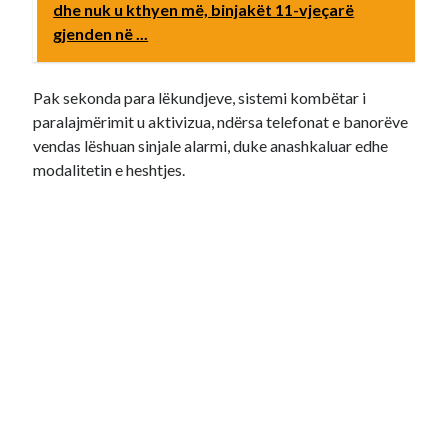
dhe nuk u kthyen më, binjakët 11-vjeçarë
gjenden në ...
Pak sekonda para lëkundjeve, sistemi kombëtar i
paralajmërimit u aktivizua, ndërsa telefonat e banorëve
vendas lëshuan sinjale alarmi, duke anashkaluar edhe
modalitetin e heshtjes.