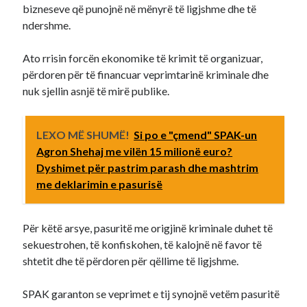
bizneseve që punojnë në mënyrë të ligjshme dhe të
ndershme.
Ato rrisin forcën ekonomike të krimit të organizuar,
përdoren për të financuar veprimtarinë kriminale dhe
nuk sjellin asnjë të mirë publike.
LEXO MË SHUMË!
Si po e "çmend" SPAK-un
Agron Shehaj me vilën 15 milionë euro?
Dyshimet për pastrim parash dhe mashtrim
me deklarimin e pasurisë
Për këtë arsye, pasuritë me origjinë kriminale duhet të
sekuestrohen, të konfiskohen, të kalojnë në favor të
shtetit dhe të përdoren për qëllime të ligjshme.
SPAK garanton se veprimet e tij synojnë vetëm pasuritë