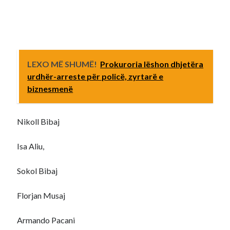
LEXO MË SHUMË!
Prokuroria lëshon dhjetëra
urdhër-arreste për policë, zyrtarë e
biznesmenë
Nikoll Bibaj
⁠Isa Aliu,
⁠Sokol Bibaj
⁠Florjan Musaj
⁠Armando Pacani