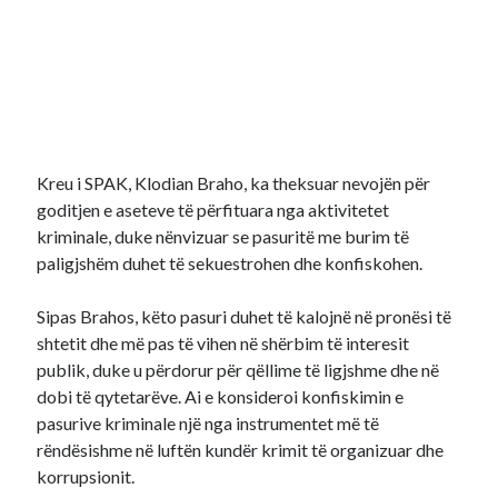
Kreu i SPAK, Klodian Braho, ka theksuar nevojën për
goditjen e aseteve të përfituara nga aktivitetet
kriminale, duke nënvizuar se pasuritë me burim të
paligjshëm duhet të sekuestrohen dhe konfiskohen.
Sipas Brahos, këto pasuri duhet të kalojnë në pronësi të
shtetit dhe më pas të vihen në shërbim të interesit
publik, duke u përdorur për qëllime të ligjshme dhe në
dobi të qytetarëve. Ai e konsideroi konfiskimin e
pasurive kriminale një nga instrumentet më të
rëndësishme në luftën kundër krimit të organizuar dhe
korrupsionit.