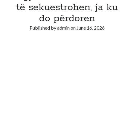
të sekuestrohen, ja ku
Recent Comments
do përdoren
No comments to show.
Published by
admin
on
June 16, 2026