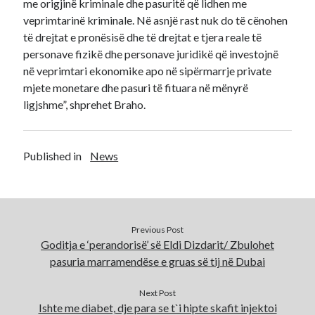
me origjinë kriminale dhe pasuritë që lidhen me
veprimtarinë kriminale. Në asnjë rast nuk do të cënohen
të drejtat e pronësisë dhe të drejtat e tjera reale të
personave fizikë dhe personave juridikë që investojnë
në veprimtari ekonomike apo në sipërmarrje private
mjete monetare dhe pasuri të fituara në mënyrë
ligjshme”, shprehet Braho.
Published in
News
Previous Post
Goditja e ‘perandorisë’ së Eldi Dizdarit/ Zbulohet
pasuria marramendëse e gruas së tij në Dubai
Next Post
Ishte me diabet, dje para se t`i hipte skafit injektoi