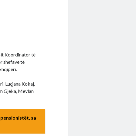
pit Koordinator të
ër shefave të
Shqipëri.
ri, Luçjana Kokaj,
im Gjeka, Mevlan
pensionistët, sa