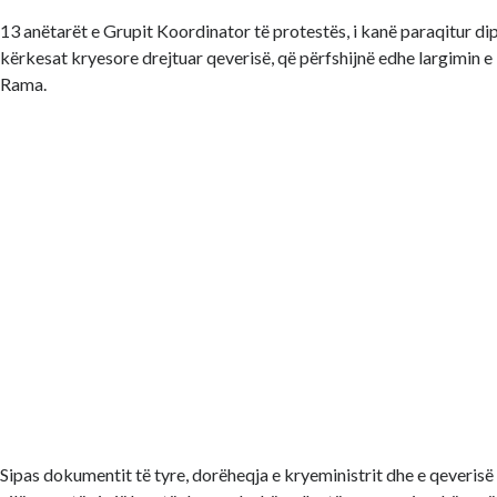
13 anëtarët e Grupit Koordinator të protestës, i kanë paraqitur di
kërkesat kryesore drejtuar qeverisë, që përfshijnë edhe largimin e
Rama.
Sipas dokumentit të tyre, dorëheqja e kryeministrit dhe e qeverisë