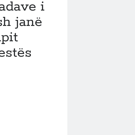
adave i
sh janë
pit
estës