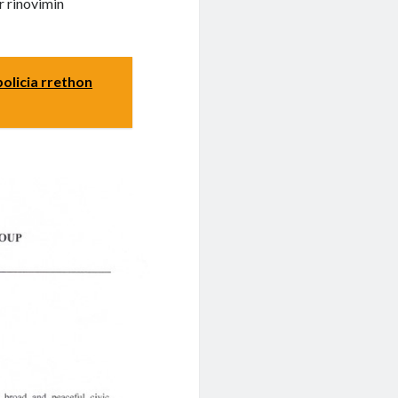
r rinovimin
policia rrethon