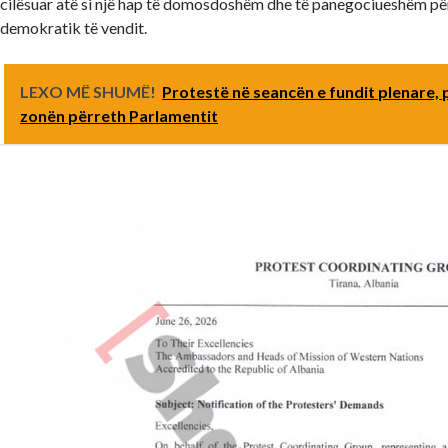
cilësuar atë si një hap të domosdoshëm dhe të panegociueshëm pë
demokratik të vendit.
LEXO MË SHUMË!
Protestë në seancën e fundit plenare, 
zonën përreth Parlamentit