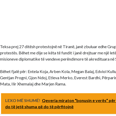
Teksa prej 27 ditësh protestojnë në Tiranë, janë zbuluar edhe Gru
protestës. Bëhet me dije se këta të fundit i janë drejtuar me një let
misioneve diplomatike të vendeve perëndimore të akredituara në 
Bëhet fjalë për: Entela Koja, Arben Kola, Megan Balaj, Edviol Kullu
Gentjan Progni, Gjon Ndoj, Etleva Merko, Everest Bardhi, Përpar
Mata, Ilir Xhemalaj dhe Marjen Rama.
LEXO MË SHUMË!
Qeveria miraton “bonusin e verës” për 
do të jetë shuma që do të përfitojnë