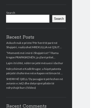
Sidebar
Search
Search
Recent Posts
Askush nuk e priste/ Për herë të parë në
Shqipëri, realizohet MREKULLIA në QSUT…
“Momenti më i mirë i Shqipërisë!”/ Rama
tregon PRAPASKENËN, ja çfarë pritet…
Lajm i trishtë, ndërron jetë mësuesi i dashur
Ndryshimet e Kodit Rrugor, u hiqet patenta
përjetë shoferëve nëse kapen në timon të …
SHERR NË QIELL/ Dy pasagjerë përleshen në
avionin e Jet2 dhe detyrojnë pilotin të
ndryshojë kurs (Video)
Recent Comments