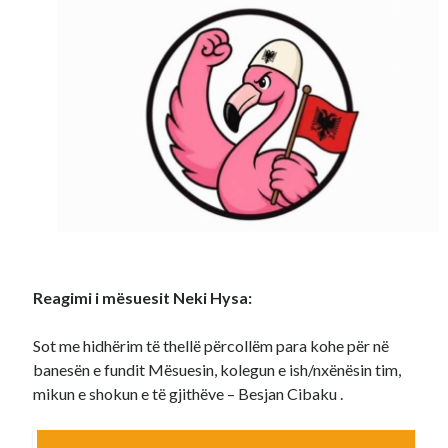
Reagimi i mësuesit Neki Hysa:
Sot me hidhërim të thellë përcollëm para kohe për në
banesën e fundit Mësuesin, kolegun e ish/nxënësin tim,
mikun e shokun e të gjithëve – Besjan Cibaku .