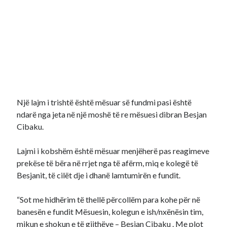
Një lajm i trishtë është mësuar së fundmi pasi është
ndarë nga jeta në një moshë të re mësuesi dibran Besjan
Cibaku.
Lajmi i kobshëm është mësuar menjëherë pas reagimeve
prekëse të bëra në rrjet nga të afërm, miq e kolegë të
Besjanit, të cilët dje i dhanë lamtumirën e fundit.
“Sot me hidhërim të thellë përcollëm para kohe për në
banesën e fundit Mësuesin, kolegun e ish/nxënësin tim,
mikun e shokun e të gjithëve – Besjan Cibaku . Me plot