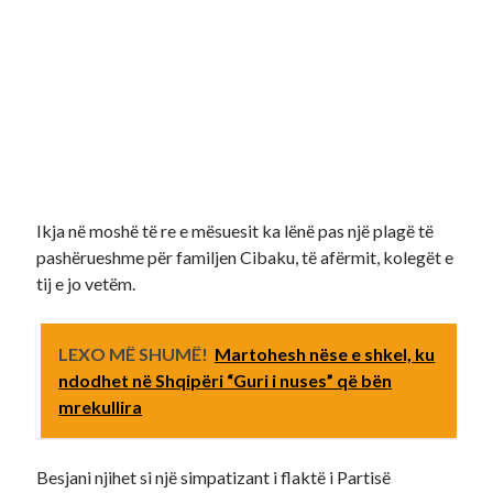
Ikja në moshë të re e mësuesit ka lënë pas një plagë të
pashërueshme për familjen Cibaku, të afërmit, kolegët e
tij e jo vetëm.
LEXO MË SHUMË!
Martohesh nëse e shkel, ku
ndodhet në Shqipëri “Guri i nuses” që bën
mrekullira
Besjani njihet si një simpatizant i flaktë i Partisë