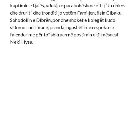
kuptimin e fjalës, vdekja e parakohëshme e Tij “Ju dhims
dhe drurit” dhe tronditi jo vetëm Familjen, fisin Cibaku,
Sohodollin e Dibrën, por dhe shokët e kolegët kudo,
sidomos në Tiranë, prandaj ngushëllime respekte e
falenderime për to” shkruan në postimin e tij mësuesi
Neki Hysa.