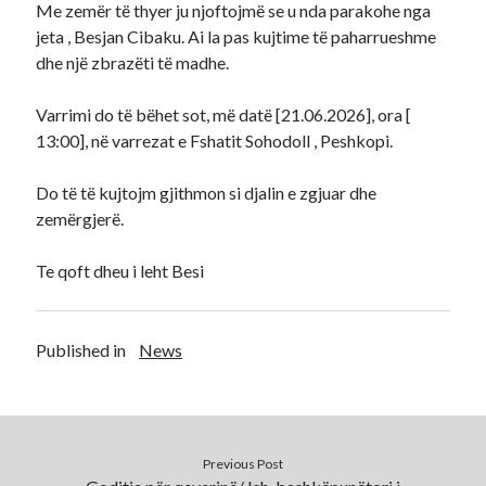
Me zemër të thyer ju njoftojmë se u nda parakohe nga
jeta , Besjan Cibaku. Ai la pas kujtime të paharrueshme
dhe një zbrazëti të madhe.
Varrimi do të bëhet sot, më datë [21.06.2026], ora [
13:00], në varrezat e Fshatit Sohodoll , Peshkopi.
Do të të kujtojm gjithmon si djalin e zgjuar dhe
zemërgjerë.
Te qoft dheu i leht Besi
Published in
News
Previous Post