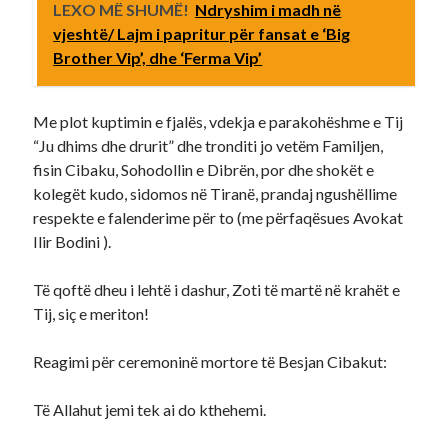
LEXO MË SHUMË!
Ndryshim i madh në
vjeshtë/ Lajm i papritur për fansat e ‘Big
Brother Vip’, dhe ‘Ferma Vip’
Me plot kuptimin e fjalës, vdekja e parakohëshme e Tij
“Ju dhims dhe drurit” dhe tronditi jo vetëm Familjen,
fisin Cibaku, Sohodollin e Dibrën, por dhe shokët e
kolegët kudo, sidomos në Tiranë, prandaj ngushëllime
respekte e falenderime për to (me përfaqësues Avokat
Ilir Bodini ).
Të qoftë dheu i lehtë i dashur, Zoti të martë në krahët e
Tij, siç e meriton!
Reagimi për ceremoninë mortore të Besjan Cibakut:
Të Allahut jemi tek ai do kthehemi.