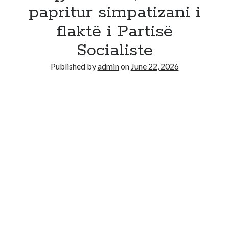
Recent Comments
papritur simpatizani i
No comments to show.
flaktë i Partisë
Socialiste
Published by
admin
on
June 22, 2026