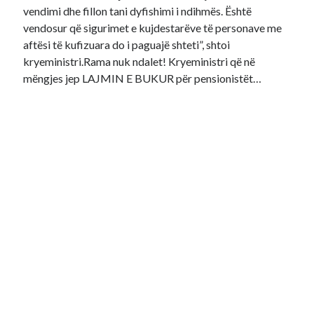
vendimi dhe fillon tani dyfishimi i ndihmës. Është
vendosur që sigurimet e kujdestarëve të personave me
aftësi të kufizuara do i paguajë shteti”, shtoi
kryeministri.Rama nuk ndalet! Kryeministri që në
mëngjes jep LAJMIN E BUKUR për pensionistët…