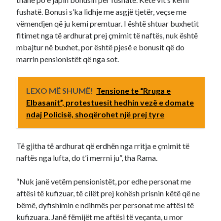
fushatë. Bonusi s’ka lidhje me asgjë tjetër, veçse me
vëmendjen që ju kemi premtuar. I është shtuar buxhetit
fitimet nga të ardhurat prej çmimit të naftës, nuk është
mbajtur në buxhet, por është pjesë e bonusit që do
marrin pensionistët që nga sot.
LEXO MË SHUMË!
Tensione te “Rruga e
Elbasanit”, protestuesit hedhin vezë e domate
ndaj Policisë, shoqërohet një prej tyre
Të gjitha të ardhurat që erdhën nga rritja e çmimit të
naftës nga lufta, do t’i merrni ju”, tha Rama.
“Nuk janë vetëm pensionistët, por edhe personat me
aftësi të kufizuar, të cilët prej kohësh prisnin këtë që ne
bëmë, dyfishimin e ndihmës per personat me aftësi të
kufizuara. Janë fëmijët me aftësi të veçanta, u mor