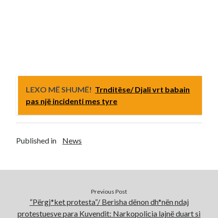
LEXO MË SHUMË!
Trnditëse/ Djali vrt babain
pas një incidenti mes tyre
Published in
News
Previous Post
“Përgj*ket protesta”/ Berisha dënon dh*nën ndaj
protestuesve para Kuvendit: Narkopolicia lajnë duart si