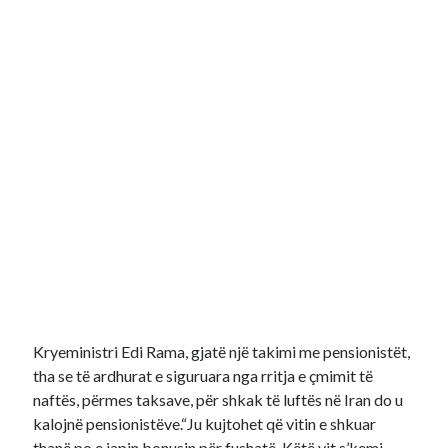
Recent Comments
No comments to show.
Kryeministri Edi Rama, gjatë një takimi me pensionistët,
tha se të ardhurat e siguruara nga rritja e çmimit të
naftës, përmes taksave, për shkak të luftës në Iran do u
kalojnë pensionistëve.“Ju kujtohet që vitin e shkuar
thanë po e japin bonusin për fushatë. Këtë vit s’kemi