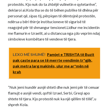
protestës. Kjo nuk do ta zhbëjë vullnetin e qytetarëve”,
deklaroi ai.Kola tha se do të bëhen publike të dhëna për
personat që, sipas tij, përpiqen të dëmtojnë protestën,
ndërsa u bëri thirrje institucioneve të sigurisë të
reagojnë për të shmangur tensionet.Lidhur me incidentin
me flamurin e Izraelit, ai u distancua nga çdo veprim ndaj
simboleve kombëtare të vendeve të tjera.
LEXO MË SHUMË!
Pamjet e TRISHTA të Buzit
pak çaste para se të merrte vendimin tr*gjik,
pak metra larg makinës, ulur me ar*mën në
krah
“Nuk jemi kundër asnjë shteti dhe nuk jemi për të cenuar
flamujt e asnjë vendi, qoftë Izrael, Serbi, Greqi apo
shtete të tjera. Kjo protestë nuk ka një qëllim të tillë”, u
shpreh Kola.