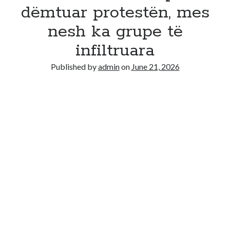
dëmtuar protestën, mes
Recent Comments
nesh ka grupe të
No comments to show.
infiltruara
Published by
admin
on
June 21, 2026