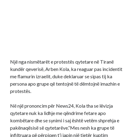
Një nga nismëtarët e protestës qytetare në Tiranë
kundër qeverisë, Arben Kola, ka reaguar pas incidentit
me flamurin izraelit, duke deklaruar se sipas tij ka
persona apo grupe që tentojnë të dëmtojnë imazhin e
protestës.
Në një prononcim për News24, Kola tha se lëvizja
qytetare nuk ka lidhje me qëndrime fetare apo
kombëtare dhe se synimi i saj është vetëm shprehja e
pakënaqësisë së qytetarëve.“Mes nesh ka grupe të
infiltruara që përpiqen t’i japin një tjetër kuptim