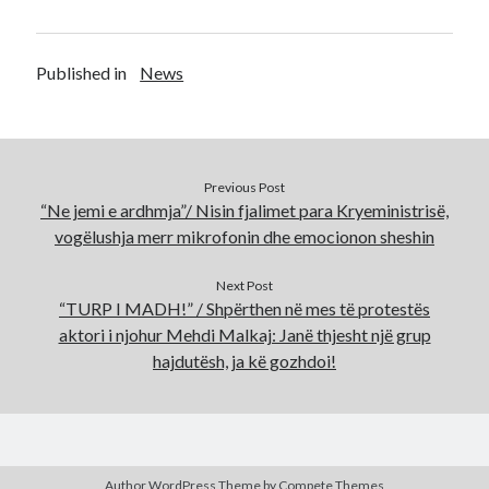
Published in
News
Previous Post
“Ne jemi e ardhmja”/ Nisin fjalimet para Kryeministrisë,
vogëlushja merr mikrofonin dhe emocionon sheshin
Next Post
“TURP I MADH!” / Shpërthen në mes të protestës
aktori i njohur Mehdi Malkaj: Janë thjesht një grup
hajdutësh, ja kë gozhdoi!
Author WordPress Theme
by Compete Themes