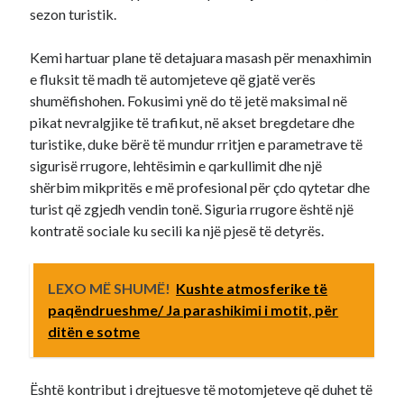
sezon turistik.
Kemi hartuar plane të detajuara masash për menaxhimin
e fluksit të madh të automjeteve që gjatë verës
shumëfishohen. Fokusimi ynë do të jetë maksimal në
pikat nevralgjike të trafikut, në akset bregdetare dhe
turistike, duke bërë të mundur rritjen e parametrave të
sigurisë rrugore, lehtësimin e qarkullimit dhe një
shërbim mikpritës e më profesional për çdo qytetar dhe
turist që zgjedh vendin tonë. Siguria rrugore është një
kontratë sociale ku secili ka një pjesë të detyrës.
LEXO MË SHUMË!
Kushte atmosferike të
paqëndrueshme/ Ja parashikimi i motit, për
ditën e sotme
Është kontribut i drejtuesve të motomjeteve që duhet të