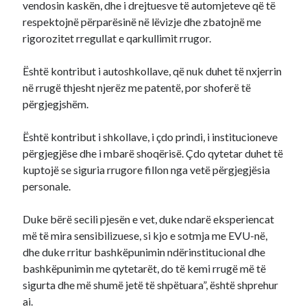
vendosin kaskën, dhe i drejtuesve të automjeteve që të
respektojnë përparësinë në lëvizje dhe zbatojnë me
rigorozitet rregullat e qarkullimit rrugor.
Është kontribut i autoshkollave, që nuk duhet të nxjerrin
në rrugë thjesht njerëz me patentë, por shoferë të
përgjegjshëm.
Është kontribut i shkollave, i çdo prindi, i institucioneve
përgjegjëse dhe i mbarë shoqërisë. Çdo qytetar duhet të
kuptojë se siguria rrugore fillon nga vetë përgjegjësia
personale.
Duke bërë secili pjesën e vet, duke ndarë eksperiencat
më të mira sensibilizuese, si kjo e sotmja me EVU-në,
dhe duke rritur bashkëpunimin ndërinstitucional dhe
bashkëpunimin me qytetarët, do të kemi rrugë më të
sigurta dhe më shumë jetë të shpëtuara”, është shprehur
ai.