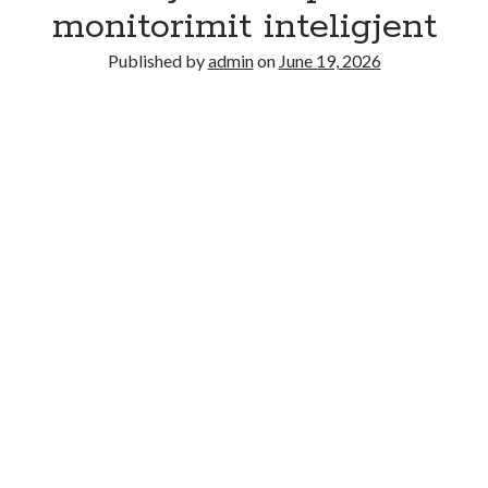
Recent Comments
monitorimit inteligjent
No comments to show.
Published by
admin
on
June 19, 2026