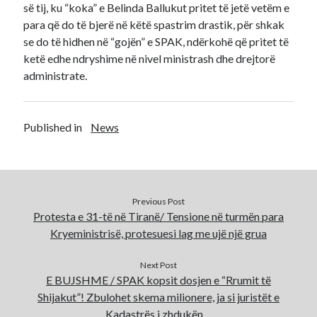
së tij, ku “koka” e Belinda Ballukut pritet të jetë vetëm e
para që do të bjerë në këtë spastrim drastik, për shkak
se do të hidhen në “gojën” e SPAK, ndërkohë që pritet të
ketë edhe ndryshime në nivel ministrash dhe drejtorë
administrate.
Published in
News
Previous Post
Protesta e 31-të në Tiranë/ Tensione në turmën para
Kryeministrisë, protesuesi lag me ujë një grua
Next Post
E BUJSHME / SPAK kopsit dosjen e “Rrumit të
Shijakut”! Zbulohet skema milionere, ja si juristët e
Kadastrës i zhdukën…