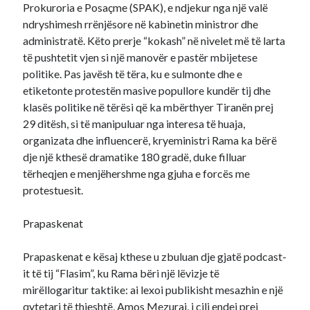
Prokuroria e Posaçme (SPAK), e ndjekur nga një valë
ndryshimesh rrënjësore në kabinetin ministror dhe
administratë. Këto prerje “kokash” në nivelet më të larta
të pushtetit vjen si një manovër e pastër mbijetese
politike. Pas javësh të tëra, ku e sulmonte dhe e
etiketonte protestën masive popullore kundër tij dhe
klasës politike në tërësi që ka mbërthyer Tiranën prej
29 ditësh, si të manipuluar nga interesa të huaja,
organizata dhe influencerë, kryeministri Rama ka bërë
dje një kthesë dramatike 180 gradë, duke filluar
tërheqjen e menjëhershme nga gjuha e forcës me
protestuesit.
Prapaskenat
Prapaskenat e kësaj kthese u zbuluan dje gjatë podcast-
it të tij “Flasim”, ku Rama bëri një lëvizje të
mirëllogaritur taktike: ai lexoi publikisht mesazhin e një
qytetari të thjeshtë, Amos Mezuraj, i cili endej prej