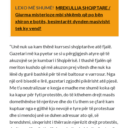
LEXO MË SHUMË!
MREKULLIA SHQIPTARE /
Gjurma misterioze mbi shkëmb që po bën
xhiron e botës, besimtarët dynden masivisht
tek ky vend!
“Unë nuk ua kam thënë kurrsesi shqiptarëve atë fjalë.
Gazetari më ka pyetur se si u përgjigjesh atyre që të
akuzojnë se je kumbari i Shqipërisë. I thashë fjalën që
meriton kushdo që më akuzon prej vitesh dhe nuk ka
lënë dy gurë bashkë për të më baltosur e varrosur. Nga
një orë bisedë e lirë, gazetari zgjodhi pikërisht atë pjesë.
Me t’u neutralizuar e keqja e madhe me shumë koka që
ka kapur për fyti protestën, do të kthehem drejt masës
domethënëse të njerëzve dhe do t’u them se çfarë kam
kuptuar nga e gjithë kjo nevojë e tyre për të protestuar
dhe si mendoj unë se duhen adresuar ato që, së
brendshmi, sinqerisht i thërrasin njerëzit drejt protestës,