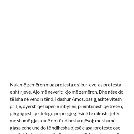
Nuk më zemëron mua protesta e sikur-eve, as protesta
e shtirjeve. Ajo më neverit; kjo më zemëron. Dhe nëse do
të isha në vendin tënd, i dashur Amos, pas gjashtë vitesh
pritje, dyersh që hapen e mbyllen, premtimesh që treten,
përgjigjesh që delegojnë përgjegjësinë te dikush tjetër,
me shumë gjasa unë do të ndihesha njësoj; me shumë
gjasa edhe unë do të ndihesha pjesë e asaj proteste ose