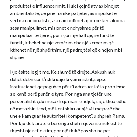
produktet e influencerimit. Nuk i çojnë aty as bindjet
ambientaliste, që janë fisnike patjetër, as impulset e
verbra nacionaliste, as manipulimet apo, më keq akoma
sesa manipulimet, misionet e ndryshme për të
manipuluar të tjerët, por i çon një hall që, në fund të
fundit, kthehet në një zemërim dhe një zemërim që
kthehet në një shpërthim, një padrejtësi që e ndjen mbi
shpinë.
Kjo është legjitime. Ke shumë të drejtë. Askush nuk
duhet detyruar t’i shkruajë kryeministrit, sepse
institucionet që paguhen për t’i adresuar këto probleme
s’e kanë bërë punën e tyre. Por, nga ana tjetër, unë
personalisht çdo mesazh që marr e ndjek; siç e thua edhe
në mesazhin tënd, më keni shkruar një vit më parë dhe
unë e kam çuar te autoriteti kompetent”, u shpreh Rama.
Por kjo deklaratë e bërë nga shefi i qeverisë nuk është
thjesht një reflektim, por një thikë pas shpine për