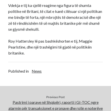
Vdekja e tij ka sjellë reagime nga figura të shumta
politike në Britani, të cilat e kanë cilësuar si një politikan
me bindje të forta, një mbrojtës të demokracisë dhe një
zë të rëndësishëm të së majtës britanike për më shumë
se gjysmë shekulli.
Roy Hattersley lë pas bashkëshorten e tij, Maggie
Pearlstine, dhe një trashëgimi të gjatë në politikën
britanike.
Published in
News
Previous Post
Pastrimi i parave në Shqipëri, raporti i GI-TOC ngre
alarmin për transaksionet e pronave dhe rolin e noterëve