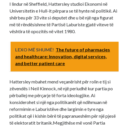
I lindur në Sheffield, Hattersley studioi Ekonomi në
Universitetin e Hull-it përpara se të hynte në politikë. Ai
shërbeu për 33 vite si deputet dhe u bë një nga figurat
më të rëndësishme të Partisë Laburiste gjatë viteve të
vështira të opozitës në vitet 1980.
LEXO MË SHUMË!
The future of pharmacies
and healthcare: Innovation, digital services,
and better patient care
Hattersley mbahet mend veçanërisht për rolin e tij si
zëvendës i Neil Kinnock, në një periudhë kur partia po
përballej me përçarje të forta ideologjike. Ai
konsiderohet si një nga politikanët që ndihmuan në
reformimin e Laburistëve dhe largimin e tyre nga
politikat që i kishin bërë të papranueshëm për një pjesë
të elektoratit britanik.Megjithëse më vonë Partia