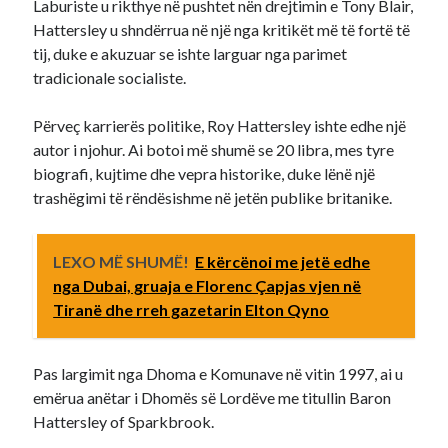
Laburiste u rikthye në pushtet nën drejtimin e Tony Blair,
Hattersley u shndërrua në një nga kritikët më të fortë të
tij, duke e akuzuar se ishte larguar nga parimet
tradicionale socialiste.
Përveç karrierës politike, Roy Hattersley ishte edhe një
autor i njohur. Ai botoi më shumë se 20 libra, mes tyre
biografi, kujtime dhe vepra historike, duke lënë një
trashëgimi të rëndësishme në jetën publike britanike.
LEXO MË SHUMË!
E kërcënoi me jetë edhe
nga Dubai, gruaja e Florenc Çapjas vjen në
Tiranë dhe rreh gazetarin Elton Qyno
Pas largimit nga Dhoma e Komunave në vitin 1997, ai u
emërua anëtar i Dhomës së Lordëve me titullin Baron
Hattersley of Sparkbrook.