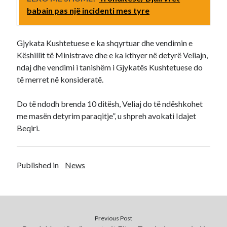
babain pas një incidenti mes tyre
Gjykata Kushtetuese e ka shqyrtuar dhe vendimin e
Këshillit të Ministrave dhe e ka kthyer në detyrë Veliajn,
ndaj dhe vendimi i tanishëm i Gjykatës Kushtetuese do
të merret në konsideratë.
Do të ndodh brenda 10 ditësh, Veliaj do të ndëshkohet
me masën detyrim paraqitje”, u shpreh avokati Idajet
Beqiri.
Published in
News
Previous Post