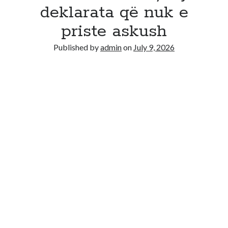
Recent Comments
deklarata që nuk e
No comments to show.
priste askush
Published by
admin
on
July 9, 2026