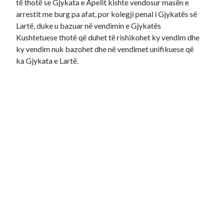
të thotë se Gjykata e Apelit kishte vendosur masën e
arrestit me burg pa afat, por kolegji penal i Gjykatës së
Lartë, duke u bazuar në vendimin e Gjykatës
Kushtetuese thotë që duhet të rishikohet ky vendim dhe
ky vendim nuk bazohet dhe në vendimet unifikuese që
ka Gjykata e Lartë.