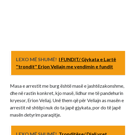
LEXO MË SHUMË!
I FUNDIT/ Gjykata e Lartë
''trondit'' Erion Veliajn me vendimin e fundit
Masa e arrestit me burg është masë e jashtëzakonshme,
dhe në rastin konkret, kjo masë, lidhur me të pandehurin
kryesor, Erion Veliaj. Unë them që për Veliajn as masën e
arrestit në shtëpi nuk do ta japë gjykata, por do të japë
masën detyrim paraqitje.
LEXO MË SHUMË!
Tronditëse/ Djali vret