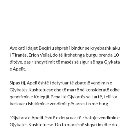
Avokati Idajet Beqiri u shpreh i bindur se kryebashkiaku
i Tiranës, Erion Veliaj, do të lirohet nga burgu brenda 10
ditëve, pas rishqyrtimit të masës së sigurisë nga Gjykata
e Apelit.
Sipas tij, Apeli është i detyruar të zbatojë vendimin e
Gjykatës Kushtetuese dhe të marrë në konsideratë edhe
qëndrimin e Kolegjit Penal të Gjykatës së Lartë, i cili ka
kërkuar rishikimin e vendimit për arrestin me burg.
“Gjykata e Apelit është e detyruar të zbatojë vendimin e
Gjykatës Kushtetuese. Do ta marrë në shqyrtim dhe do