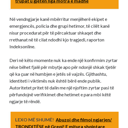
trupat u gjetën nga motra e madhe
Në vendngjarje kanë mbërritur menjëherë ekipet e
emergjencës, policia dhe grupi hetimor, të cilët kanë
nisur procedurat për të përcaktuar shkaqet dhe
rrethanat në të cilat ndodhi kjo tragjedi, raporton
Indeksonline.
Deri në këto momente nuk ka ende një konfirmim zyrtar
nëse bëhet fjalë për mbytje apo për ndonjë shkak tjetër
që ka çuar në humbjen e jetës së vajzës. Gjithashtu,
identiteti i viktimës nuk është bërë ende publik.
Autoritetet pritet të dalin me një njoftim zyrtar pasi të
përfundojnë verifikimet dhe hetimet e para mbi këtë
ngjarje të rëndë.
LEXO MË SHUMË!
Abuzoi dhe filmoi ngjarjen/
TRONDITËSE në Greqi! E mitura shqiptare