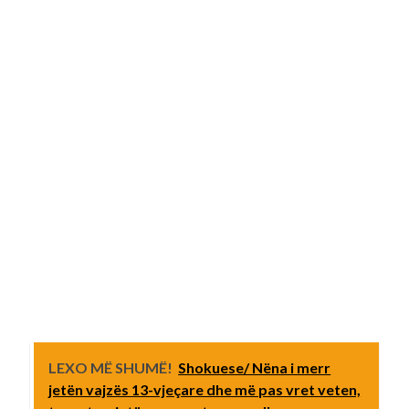
LEXO MË SHUMË!
Shokuese/ Nëna i merr
jetën vajzës 13-vjeçare dhe më pas vret veten,