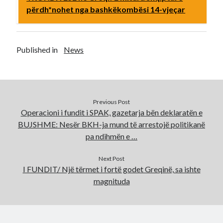
përdh*nohet nga bashkëkombësi 14-vjeçar
Published in
News
Previous Post
Operacioni i fundit i SPAK, gazetarja bën deklaratën e
BUJSHME: Nesër BKH-ja mund të arrestojë politikanë
pa ndihmën e …
Next Post
I FUNDIT/ Një tërmet i fortë godet Greqinë, sa ishte
magnituda