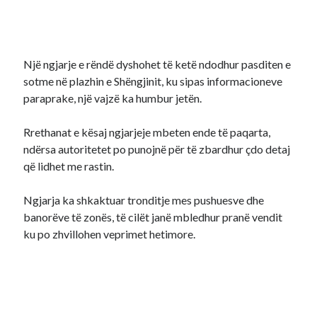
Një ngjarje e rëndë dyshohet të ketë ndodhur pasditen e
sotme në plazhin e Shëngjinit, ku sipas informacioneve
paraprake, një vajzë ka humbur jetën.
Rrethanat e kësaj ngjarjeje mbeten ende të paqarta,
ndërsa autoritetet po punojnë për të zbardhur çdo detaj
që lidhet me rastin.
Ngjarja ka shkaktuar tronditje mes pushuesve dhe
banorëve të zonës, të cilët janë mbledhur pranë vendit
ku po zhvillohen veprimet hetimore.