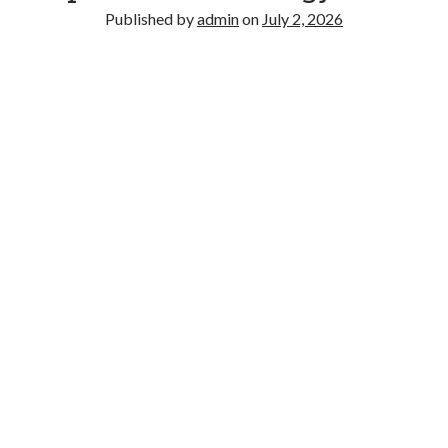
Recent Comments
Published by
admin
on
July 2, 2026
No comments to show.