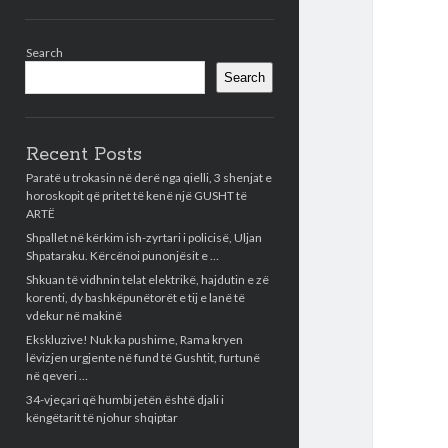
Sidebar
Search
Search
Recent Posts
Paratë u trokasin në derë nga qielli, 3 shenjat e
horoskopit që pritet të kenë një GUSHT të
ARTË
Shpallet në kërkim ish-zyrtari i policisë, Uljan
Shpataraku. Kërcënoi punonjësit e …
Shkuan të vidhnin telat elektrikë, hajdutin e zë
korenti, dy bashkëpunëtorët e tij e lanë të
vdekur në makinë
Ekskluzive! Nuk ka pushime, Rama kryen
lëvizjen urgjente në fund të Gushtit, furtunë
në qeveri …
34-vjeçari që humbi jetën është djali i
këngëtarit të njohur shqiptar