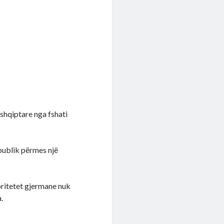
 shqiptare nga fshati
 publik përmes një
toritetet gjermane nuk
.