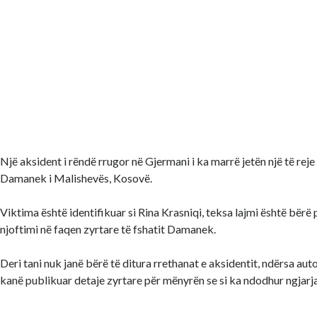
Një aksident i rëndë rrugor në Gjermani i ka marrë jetën një të reje
Damanek i Malishevës, Kosovë.
Viktima është identifikuar si Rina Krasniqi, teksa lajmi është bërë
njoftimi në faqen zyrtare të fshatit Damanek.
Deri tani nuk janë bërë të ditura rrethanat e aksidentit, ndërsa au
kanë publikuar detaje zyrtare për mënyrën se si ka ndodhur ngjarja