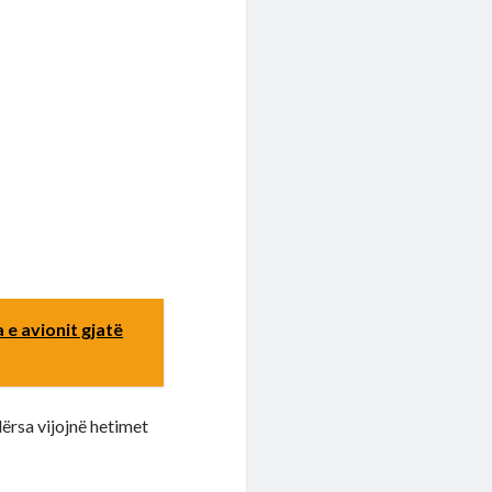
 e avionit gjatë
ërsa vijojnë hetimet