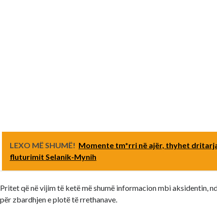
LEXO MË SHUMË!
Momente tm*rri në ajër, thyhet dritarja
fluturimit Selanik-Mynih
Pritet që në vijim të ketë më shumë informacion mbi aksidentin, nd
për zbardhjen e plotë të rrethanave.