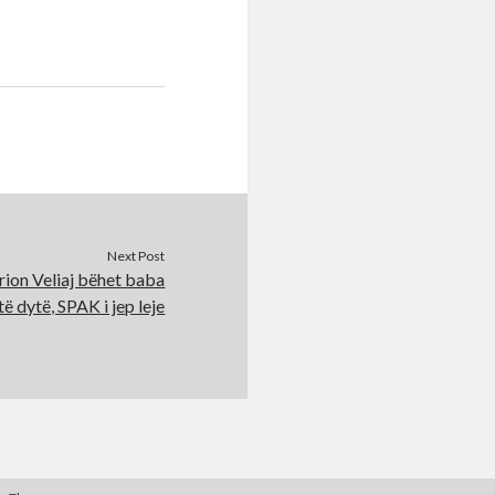
Next Post
ion Veliaj bëhet baba
të dytë, SPAK i jep leje