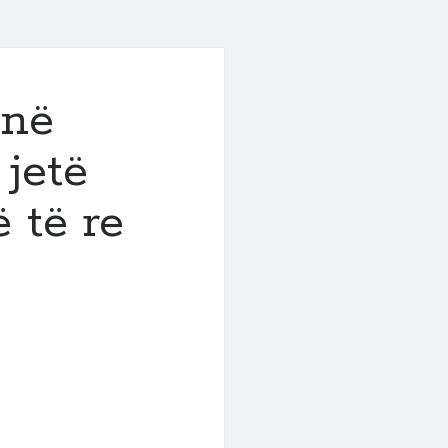
 në
 jetë
 të re