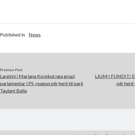
Published in
News
Previous Post
Largimi i Marjana Koçekut nga grupi
LAJM I FUNDIT/ Er
parlamentar i PS, reagon për herë të parë
për herë 
Taulant Balla